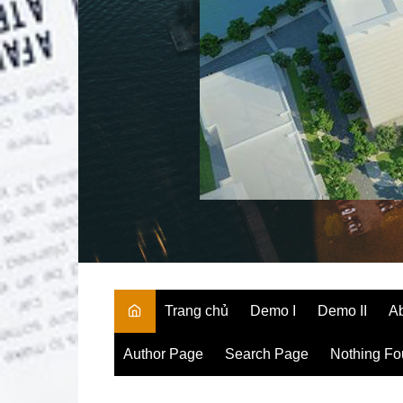
Trang chủ
Demo I
Demo II
A
Author Page
Search Page
Nothing F