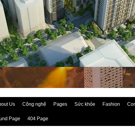
bout Us
Công nghệ
Pages
Sức khỏe
Fashion
Con
ound Page
404 Page