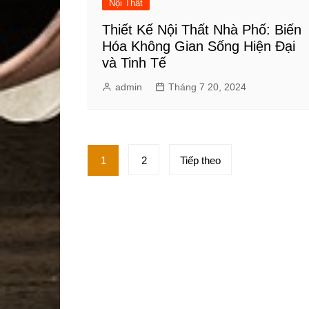
Nội Thất
Thiết Kế Nội Thất Nhà Phố: Biến
Hóa Không Gian Sống Hiện Đại
và Tinh Tế
admin
Tháng 7 20, 2024
Phân
1
2
Tiếp theo
trang
bài
viết