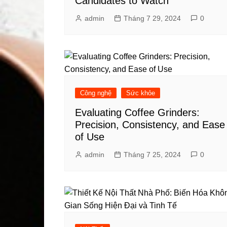
Candidates to Watch
admin
Tháng 7 29, 2024
0
Công nghệ
Sức khỏe
Evaluating Coffee Grinders:
Precision, Consistency, and Ease
of Use
admin
Tháng 7 25, 2024
0