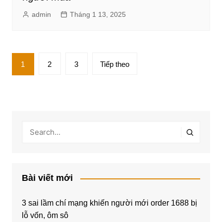
admin
Tháng 1 13, 2025
Phân
1
2
3
Tiếp theo
trang
bài
viết
Bài viết mới
3 sai lầm chí mạng khiến người mới order 1688 bị
lỗ vốn, ôm sô