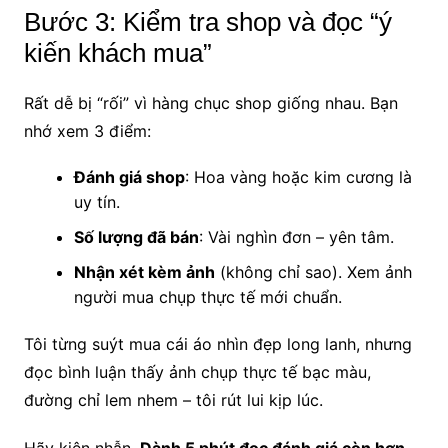
Bước 3: Kiểm tra shop và đọc “ý
kiến khách mua”
Rất dễ bị “rối” vì hàng chục shop giống nhau. Bạn
nhớ xem 3 điểm:
Đánh giá shop
: Hoa vàng hoặc kim cương là
uy tín.
Số lượng đã bán
: Vài nghìn đơn – yên tâm.
Nhận xét kèm ảnh
(không chỉ sao). Xem ảnh
người mua chụp thực tế mới chuẩn.
Tôi từng suýt mua cái áo nhìn đẹp long lanh, nhưng
đọc bình luận thấy ảnh chụp thực tế bạc màu,
đường chỉ lem nhem – tôi rút lui kịp lúc.
Hãy kiên nhẫn.
Dành 5 phút đọc đánh giá còn hơn