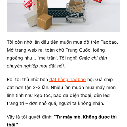
Tôi còn nhớ lần đầu tiên muốn mua đồ trên Taobao.
Mở trang web ra, toàn chữ Trung Quốc, loằng
ngoằng như… “ma trận”. Tôi nghĩ:
Chắc chỉ dân
chuyên nghiệp mới đặt nổi.
Rồi tôi thử nhờ bên
đặt hàng Taobao
hộ. Giá ship
đắt hơn tận 2-3 lần. Nhiều lần muốn mua mấy món
linh tinh như kẹp tóc, bao da điện thoại, đèn led
trang trí – đơn nhỏ quá, người ta không nhận.
Vậy là tôi quyết định:
“Tự mày mò. Không được thì
thôi.”