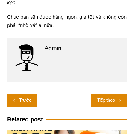
kẹo.
Chúc bạn săn được hàng ngon, giá tốt và không còn
phải “nhờ vả” ai nữa!
Admin
Điều
Trước
Tiếp theo
hướng
bài
Related post
viết