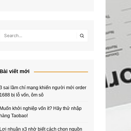
Bài viết mới
3 sai lầm chí mạng khiến người mới order
1688 bị lỗ vốn, ôm sô
Muốn khởi nghiệp vốn ít? Hãy thử nhập
hàng Taobao!
Lợi nhuận x3 nhờ biết cách chọn nguồn