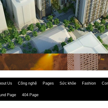
bout Us
Công nghệ
Pages
Sức khỏe
Fashion
Con
ound Page
404 Page