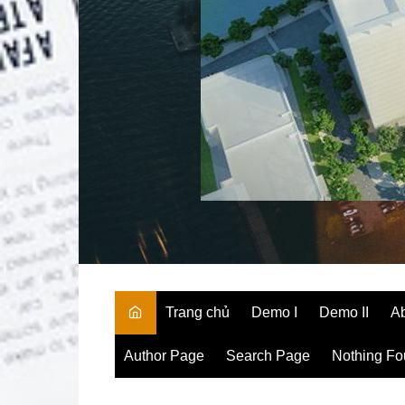
Trang chủ
Demo I
Demo II
A
Author Page
Search Page
Nothing F