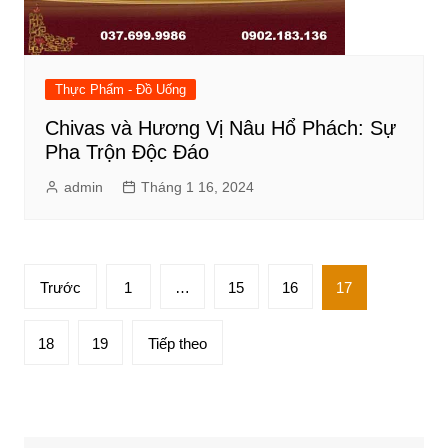
Thực Phẩm - Đồ Uống
Chivas và Hương Vị Nâu Hổ Phách: Sự
Pha Trộn Độc Đáo
admin
Tháng 1 16, 2024
Phân
Trước
1
…
15
16
17
trang
bài
18
19
Tiếp theo
viết