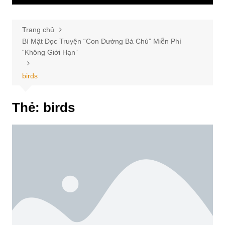
Trang chủ
Bí Mật Đọc Truyện “Con Đường Bá Chủ” Miễn Phí
“Không Giới Hạn”
birds
Thẻ:
birds