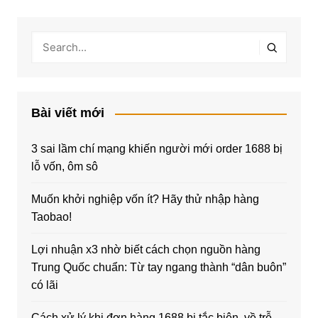
Bài viết mới
3 sai lầm chí mạng khiến người mới order 1688 bị
lỗ vốn, ôm sô
Muốn khởi nghiệp vốn ít? Hãy thử nhập hàng
Taobao!
Lợi nhuận x3 nhờ biết cách chọn nguồn hàng
Trung Quốc chuẩn: Từ tay ngang thành “dân buôn”
có lãi
Cách xử lý khi đơn hàng 1688 bị tắc biên, về trễ.