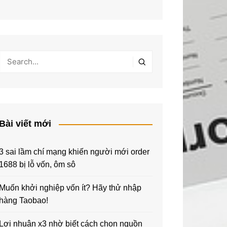
Bài viết mới
3 sai lầm chí mạng khiến người mới order
1688 bị lỗ vốn, ôm sô
Muốn khởi nghiệp vốn ít? Hãy thử nhập
hàng Taobao!
Lợi nhuận x3 nhờ biết cách chọn nguồn