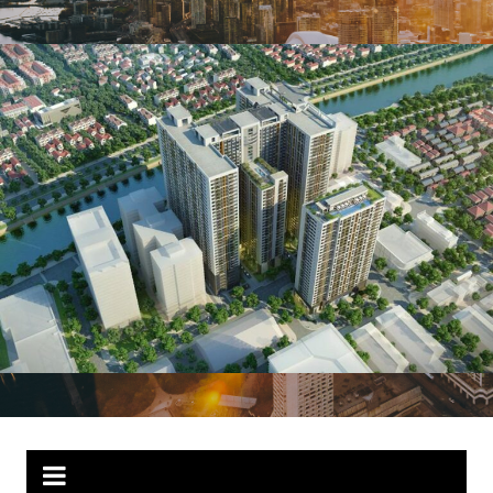
Chuyển
đến
phần
nội
dung