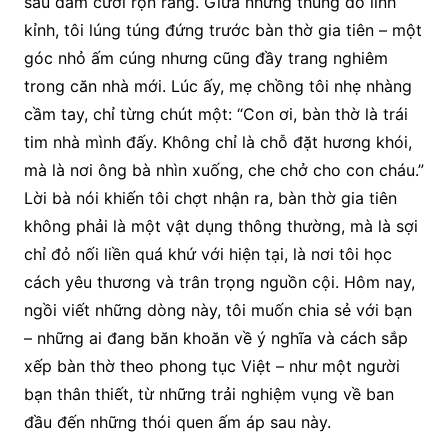
sau đám cưới rộn ràng. Giữa những thùng đồ lỉnh
kỉnh, tôi lúng túng đứng trước bàn thờ gia tiên – một
góc nhỏ ấm cúng nhưng cũng đầy trang nghiêm
trong căn nhà mới. Lúc ấy, mẹ chồng tôi nhẹ nhàng
cầm tay, chỉ từng chút một: “Con ơi, bàn thờ là trái
tim nhà mình đấy. Không chỉ là chỗ đặt hương khói,
mà là nơi ông bà nhìn xuống, che chở cho con cháu.”
Lời bà nói khiến tôi chợt nhận ra, bàn thờ gia tiên
không phải là một vật dụng thông thường, mà là sợi
chỉ đỏ nối liền quá khứ với hiện tại, là nơi tôi học
cách yêu thương và trân trọng nguồn cội. Hôm nay,
ngồi viết những dòng này, tôi muốn chia sẻ với bạn
– những ai đang băn khoăn về ý nghĩa và cách sắp
xếp bàn thờ theo phong tục Việt – như một người
bạn thân thiết, từ những trải nghiệm vụng về ban
đầu đến những thói quen ấm áp sau này.