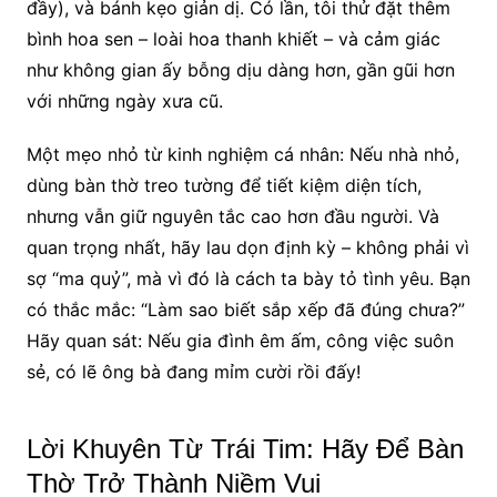
đầy), và bánh kẹo giản dị. Có lần, tôi thử đặt thêm
bình hoa sen – loài hoa thanh khiết – và cảm giác
như không gian ấy bỗng dịu dàng hơn, gần gũi hơn
với những ngày xưa cũ.
Một mẹo nhỏ từ kinh nghiệm cá nhân: Nếu nhà nhỏ,
dùng bàn thờ treo tường để tiết kiệm diện tích,
nhưng vẫn giữ nguyên tắc cao hơn đầu người. Và
quan trọng nhất, hãy lau dọn định kỳ – không phải vì
sợ “ma quỷ”, mà vì đó là cách ta bày tỏ tình yêu. Bạn
có thắc mắc: “Làm sao biết sắp xếp đã đúng chưa?”
Hãy quan sát: Nếu gia đình êm ấm, công việc suôn
sẻ, có lẽ ông bà đang mỉm cười rồi đấy!
Lời Khuyên Từ Trái Tim: Hãy Để Bàn
Thờ Trở Thành Niềm Vui