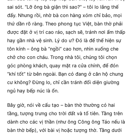
sai sót. “Lỡ ông bà giận thì sao?” – tôi lo lắng thế
đấy. Nhưng rồi, nhờ bà con hàng xóm chỉ bảo, mọi
thứ dần rõ ràng. Theo phong tục Việt, bàn thờ phải
được đặt ở vị trí cao ráo, sạch sẽ, tránh nơi ẩm thấp
hay gần nhà vệ sinh. Lý do ư? Đó là để thể hiện sự
tôn kính – ông bà “ngồi” cao hơn, nhìn xuống che
chở cho con cháu. Trong nhà tôi, chúng tôi chọn
góc phòng khách, quay mặt ra cửa chính, để đón
“khí tốt” từ bên ngoài. Bạn có đang ở căn hộ chung
cư không? Đừng lo, chỉ cần tránh đối diện giường
ngủ hay bếp núc là ổn.
Bây giờ, nói về cấu tạo – bàn thờ thường có hai
tầng, tượng trưng cho trời đất và tổ tiên. Tầng trên
dành cho các vị thần (như ông Công ông Táo nếu là
bàn thờ bếp), với bài vị hoặc tượng thờ. Tầng dưới