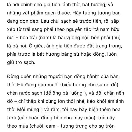
là nơi chính cho gia tiên: ảnh thờ, bát hương, và
những vật phẩm quen thuộc. Hãy tưởng tượng bạn
đang dọn dẹp: Lau chùi sạch sẽ trước tiên, rồi sắp
xếp từ trái sang phải theo nguyên tắc “tả nam hữu
nữ” – bên trái (nam) là bài vị ông nội, bên phải (nữ)
là bà nội. Ở giữa, ảnh gia tiên được đặt trang trọng,
phía trước là bát hương bằng sứ hoặc đồng, luôn
giữ tro sạch.
Đừng quên những “người bạn đồng hành” của bàn
thờ: Hũ đựng gạo muối (biểu tượng cho sự no đủ),
chén nước sạch (để ông bà “uống”), và đôi chân nến
đỏ – chỉ thắp khi cúng lớn thôi nhé, kẻo khói ám ảnh
thờ. Mỗi mùng 1 và rằm, tôi hay bày biện thêm hoa
tươi (cúc hoặc đồng tiền cho may mắn), trái cây
theo mùa (chuối, cam – tượng trưng cho sự tròn