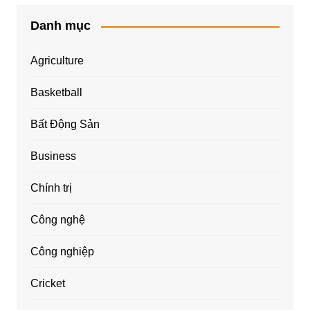
Danh mục
Agriculture
Basketball
Bất Động Sản
Business
Chính trị
Công nghệ
Công nghiệp
Cricket