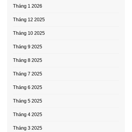
Tháng 1 2026
Tháng 12 2025
Tháng 10 2025
Tháng 9 2025
Tháng 8 2025
Tháng 7 2025
Tháng 6 2025
Tháng 5 2025
Tháng 4 2025
Tháng 3 2025