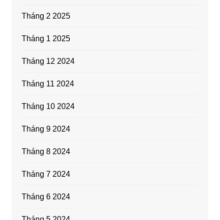
Tháng 2 2025
Tháng 1 2025
Tháng 12 2024
Tháng 11 2024
Tháng 10 2024
Tháng 9 2024
Tháng 8 2024
Tháng 7 2024
Tháng 6 2024
Tháng 5 2024