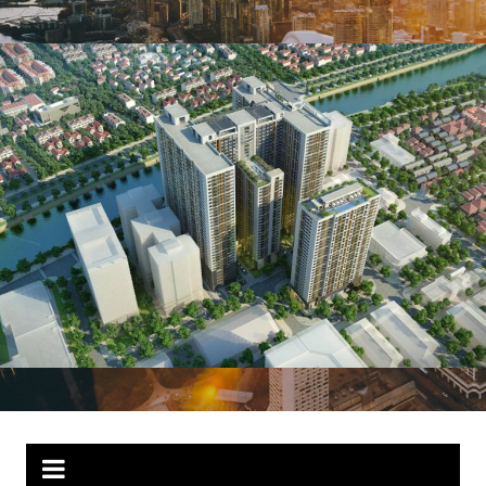
Chuyển
đến
phần
nội
dung