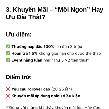
3. Khuyến Mãi – “Mồi Ngon” Hay
Ưu Đãi Thật?
Ưu điểm:
Thưởng nạp đầu 100%
lên đến 3 triệu
Hoàn trả 1.5%
không giới hạn cho cược thể thao
Event hàng tuần
như “Thứ 5 x2 tiền thua”
Điểm trừ:
Yêu cầu rollover cao
(20-25 lần)
Khuyến mãi áp dụng nhiều điều kiện
*”Đừng vội mừng khi thấy khuyến mãi lớn. Hãy đọc