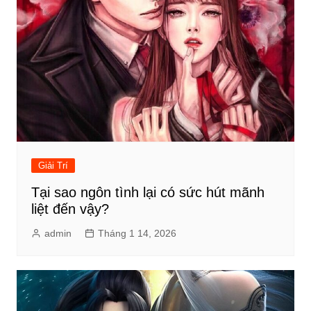
Giải Trí
Tại sao ngôn tình lại có sức hút mãnh
liệt đến vậy?
admin
Tháng 1 14, 2026