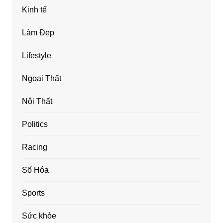
Kinh tế
Làm Đẹp
Lifestyle
Ngoại Thất
Nội Thất
Politics
Racing
Số Hóa
Sports
Sức khỏe