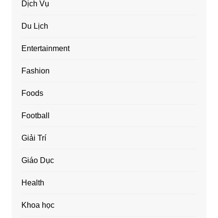
Dịch Vụ
Du Lịch
Entertainment
Fashion
Foods
Football
Giải Trí
Giáo Dục
Health
Khoa học