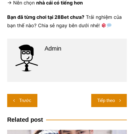
→ Nên chọn
nhà cái có tiếng hơn
Bạn đã từng chơi tại 28Bet chưa?
Trải nghiệm của
bạn thế nào? Chia sẻ ngay bên dưới nhé!
Admin
Điều
Trước
Tiếp theo
hướng
bài
Related post
viết