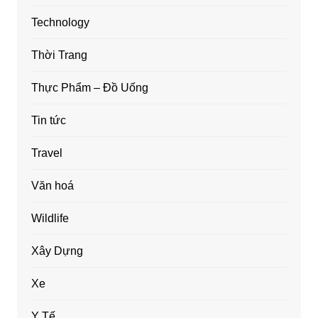
Technology
Thời Trang
Thực Phẩm – Đồ Uống
Tin tức
Travel
Văn hoá
Wildlife
Xây Dựng
Xe
Y Tế