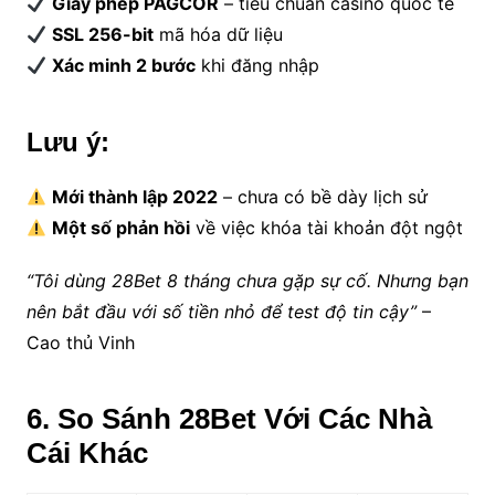
Giấy phép PAGCOR
– tiêu chuẩn casino quốc tế
SSL 256-bit
mã hóa dữ liệu
Xác minh 2 bước
khi đăng nhập
Lưu ý:
Mới thành lập 2022
– chưa có bề dày lịch sử
Một số phản hồi
về việc khóa tài khoản đột ngột
“Tôi dùng 28Bet 8 tháng chưa gặp sự cố. Nhưng bạn
nên bắt đầu với số tiền nhỏ để test độ tin cậy”
–
Cao thủ Vinh
6. So Sánh 28Bet Với Các Nhà
Cái Khác