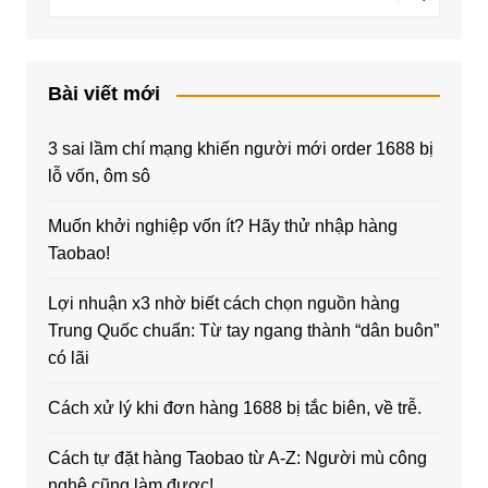
Bài viết mới
3 sai lầm chí mạng khiến người mới order 1688 bị
lỗ vốn, ôm sô
Muốn khởi nghiệp vốn ít? Hãy thử nhập hàng
Taobao!
Lợi nhuận x3 nhờ biết cách chọn nguồn hàng
Trung Quốc chuẩn: Từ tay ngang thành “dân buôn”
có lãi
Cách xử lý khi đơn hàng 1688 bị tắc biên, về trễ.
Cách tự đặt hàng Taobao từ A-Z: Người mù công
nghệ cũng làm được!