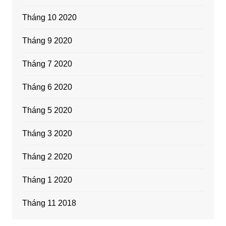
Tháng 10 2020
Tháng 9 2020
Tháng 7 2020
Tháng 6 2020
Tháng 5 2020
Tháng 3 2020
Tháng 2 2020
Tháng 1 2020
Tháng 11 2018