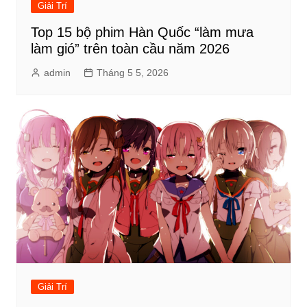
Giải Trí
Top 15 bộ phim Hàn Quốc “làm mưa
làm gió” trên toàn cầu năm 2026
admin
Tháng 5 5, 2026
Giải Trí