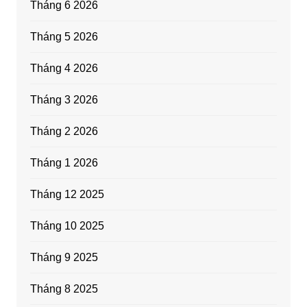
Tháng 6 2026
Tháng 5 2026
Tháng 4 2026
Tháng 3 2026
Tháng 2 2026
Tháng 1 2026
Tháng 12 2025
Tháng 10 2025
Tháng 9 2025
Tháng 8 2025