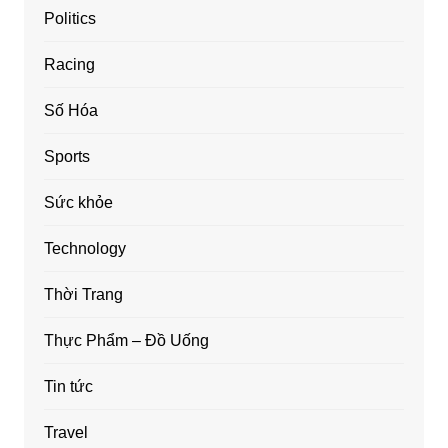
Politics
Racing
Số Hóa
Sports
Sức khỏe
Technology
Thời Trang
Thực Phẩm – Đồ Uống
Tin tức
Travel