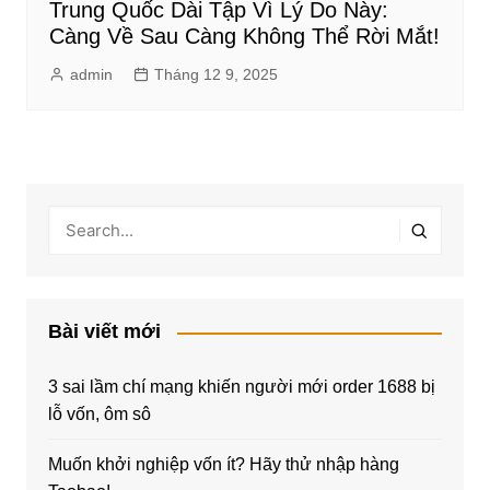
Trung Quốc Dài Tập Vì Lý Do Này:
Càng Về Sau Càng Không Thể Rời Mắt!
admin
Tháng 12 9, 2025
Bài viết mới
3 sai lầm chí mạng khiến người mới order 1688 bị
lỗ vốn, ôm sô
Muốn khởi nghiệp vốn ít? Hãy thử nhập hàng