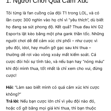
1. Người Chơi Quá Cảm Xúc
Tôi từng là fan cuồng của đội T1 trong LOL, và có
lần cược 300 nghìn vào họ chỉ vì “yêu thích”, dù biết
họ đang sa sút phong độ. Kết quả? Thua đau khi G2
Esports lật kèo bằng một pha gank thần tốc. Những
người chơi dễ để cảm xúc chi phối – như cược vì
yêu đội, idol, hay muốn gỡ gạc sau khi thua –
thường dễ rơi vào vòng xoáy mất kiểm soát. Cá
cược đòi hỏi sự tỉnh táo, và nếu bạn hay “nóng máu”
khi đội mình thua, tốt nhất là chỉ xem cho vui, đừng
cược!
Hỏi:
“Làm sao biết mình có quá cảm xúc khi cược
không?”
Trả lời:
Nếu bạn cược lớn chỉ vì yêu đội nào đó,
hoặc cố gỡ bằng mọi giá khi thua, thì bạn thuộc