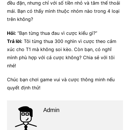
đều đặn, nhưng chỉ với số tiền nhỏ và tâm thế thoải
mái. Bạn có thấy mình thuộc nhóm nào trong 4 loại
trên không?
Hỏi:
“Bạn từng thua đau vì cược kiểu gì?”
Trả lời:
Tôi từng thua 300 nghìn vì cược theo cảm
xúc cho T1 mà không soi kèo. Còn bạn, có nghĩ
mình phù hợp với cá cược không? Chia sẻ với tôi
nhé!
Chúc bạn chơi game vui và cược thông minh nếu
quyết định thử!
Admin