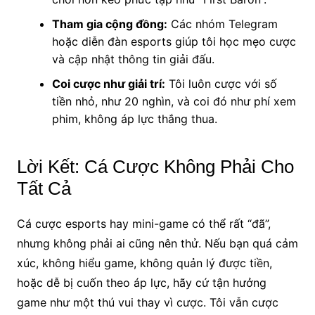
Tham gia cộng đồng:
Các nhóm Telegram
hoặc diễn đàn esports giúp tôi học mẹo cược
và cập nhật thông tin giải đấu.
Coi cược như giải trí:
Tôi luôn cược với số
tiền nhỏ, như 20 nghìn, và coi đó như phí xem
phim, không áp lực thắng thua.
Lời Kết: Cá Cược Không Phải Cho
Tất Cả
Cá cược esports hay mini-game có thể rất “đã”,
nhưng không phải ai cũng nên thử. Nếu bạn quá cảm
xúc, không hiểu game, không quản lý được tiền,
hoặc dễ bị cuốn theo áp lực, hãy cứ tận hưởng
game như một thú vui thay vì cược. Tôi vẫn cược