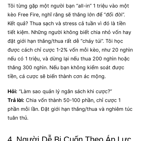
Tôi từng gặp một người bạn “all-in” 1 triệu vào một
kèo Free Fire, nghĩ rằng sẽ thắng lớn để “đổi đời”.
Kết quả? Thua sạch và stress cả tuần vì đó là tiền
tiết kiệm. Những người không biết chia nhỏ vốn hay
đặt giới hạn thắng/thua rất dễ “cháy túi”. Tôi học
được cách chỉ cược 1-2% vốn mỗi kèo, như 20 nghìn
nếu có 1 triệu, và dừng lại nếu thua 200 nghìn hoặc
thắng 300 nghìn. Nếu bạn không kiểm soát được
tiền, cá cược sẽ biến thành cơn ác mộng.
Hỏi:
“Làm sao quản lý ngân sách khi cược?”
Trả lời:
Chia vốn thành 50-100 phần, chỉ cược 1
phần mỗi lần. Đặt giới hạn thắng/thua và nghiêm túc
tuân thủ.
4. Người Dễ Bị Cuốn Theo Áp Lực