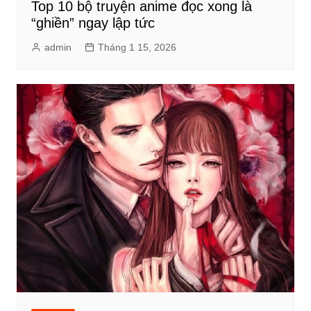
Top 10 bộ truyện anime đọc xong là
“ghiền” ngay lập tức
admin
Tháng 1 15, 2026