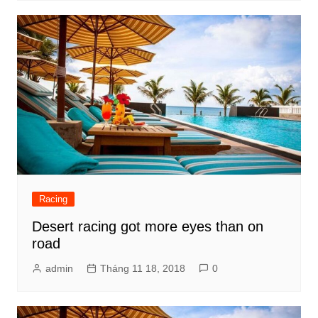
Racing
Desert racing got more eyes than on
road
admin
Tháng 11 18, 2018
0