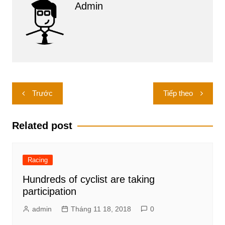
Admin
Điều
Trước
Tiếp theo
hướng
bài
Related post
viết
Racing
Hundreds of cyclist are taking
participation
admin
Tháng 11 18, 2018
0