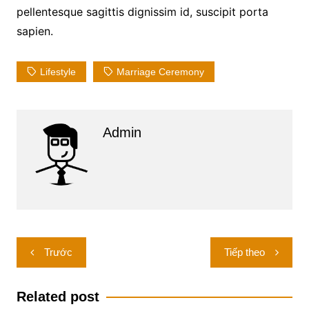
pellentesque sagittis dignissim id, suscipit porta
sapien.
Lifestyle
Marriage Ceremony
Admin
Điều
Trước
Tiếp theo
hướng
bài
Related post