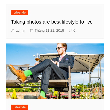
viết
Lifestyle
Taking photos are best lifestyle to live
admin
Tháng 11 21, 2018
0
Lifestyle