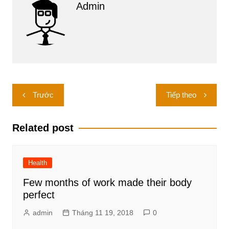
Admin
Điều
Trước
Tiếp theo
hướng
bài
Related post
viết
Health
Few months of work made their body
perfect
admin
Tháng 11 19, 2018
0