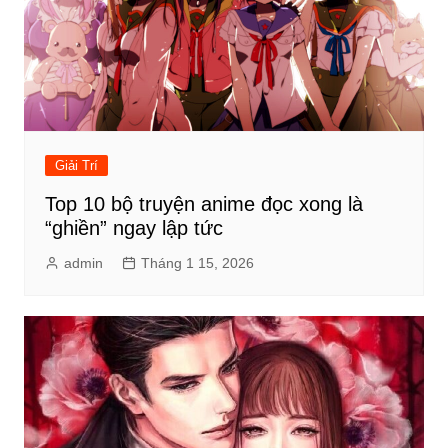
Giải Trí
Top 10 bộ truyện anime đọc xong là
“ghiền” ngay lập tức
admin
Tháng 1 15, 2026