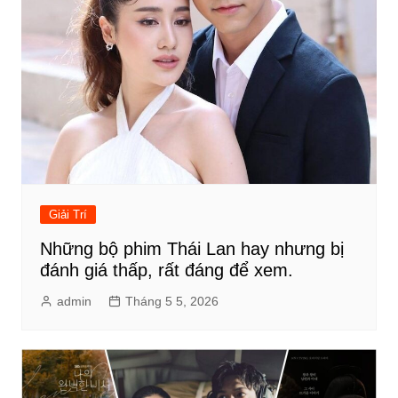
Giải Trí
Những bộ phim Thái Lan hay nhưng bị
đánh giá thấp, rất đáng để xem.
admin
Tháng 5 5, 2026