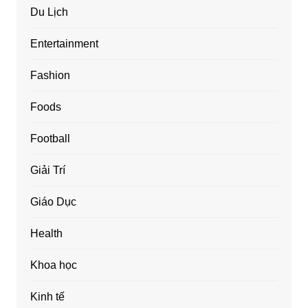
Du Lịch
Entertainment
Fashion
Foods
Football
Giải Trí
Giáo Dục
Health
Khoa học
Kinh tế