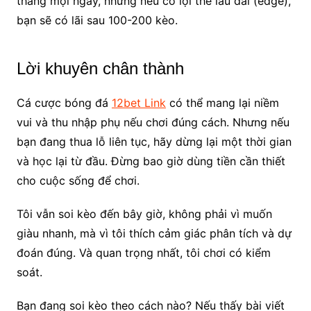
thắng mọi ngày, nhưng nếu có lợi thế lâu dài (edge),
bạn sẽ có lãi sau 100-200 kèo.
Lời khuyên chân thành
Cá cược bóng đá
12bet Link
có thể mang lại niềm
vui và thu nhập phụ nếu chơi đúng cách. Nhưng nếu
bạn đang thua lỗ liên tục, hãy dừng lại một thời gian
và học lại từ đầu. Đừng bao giờ dùng tiền cần thiết
cho cuộc sống để chơi.
Tôi vẫn soi kèo đến bây giờ, không phải vì muốn
giàu nhanh, mà vì tôi thích cảm giác phân tích và dự
đoán đúng. Và quan trọng nhất, tôi chơi có kiểm
soát.
Bạn đang soi kèo theo cách nào? Nếu thấy bài viết