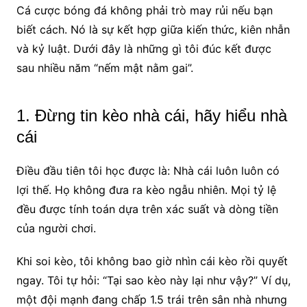
Cá cược bóng đá không phải trò may rủi nếu bạn
biết cách. Nó là sự kết hợp giữa kiến thức, kiên nhẫn
và kỷ luật. Dưới đây là những gì tôi đúc kết được
sau nhiều năm “nếm mật nằm gai”.
1. Đừng tin kèo nhà cái, hãy hiểu nhà
cái
Điều đầu tiên tôi học được là: Nhà cái luôn luôn có
lợi thế. Họ không đưa ra kèo ngẫu nhiên. Mọi tỷ lệ
đều được tính toán dựa trên xác suất và dòng tiền
của người chơi.
Khi soi kèo, tôi không bao giờ nhìn cái kèo rồi quyết
ngay. Tôi tự hỏi: “Tại sao kèo này lại như vậy?” Ví dụ,
một đội mạnh đang chấp 1.5 trái trên sân nhà nhưng