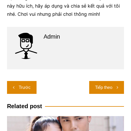
này hữu ích, hãy áp dụng và chia sẻ kết quả với tôi
nhé. Chơi vui nhưng phải chơi thông minh!
Admin
Điều
Trước
Tiếp theo
hướng
bài
Related post
viết