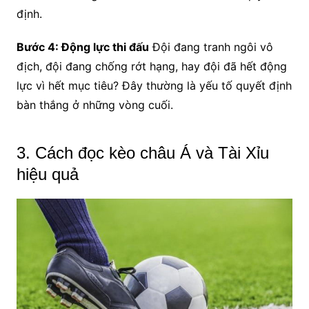
định.
Bước 4: Động lực thi đấu
Đội đang tranh ngôi vô
địch, đội đang chống rớt hạng, hay đội đã hết động
lực vì hết mục tiêu? Đây thường là yếu tố quyết định
bàn thắng ở những vòng cuối.
3. Cách đọc kèo châu Á và Tài Xỉu
hiệu quả