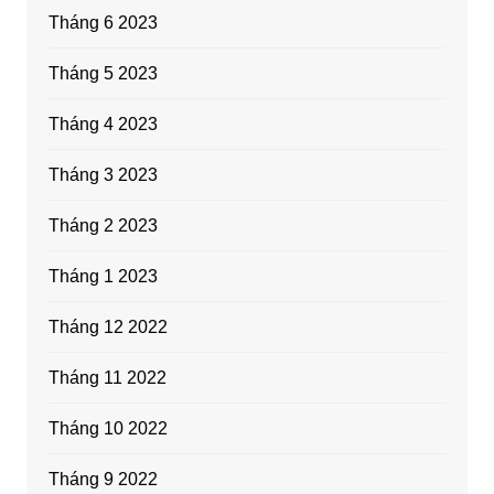
Tháng 6 2023
Tháng 5 2023
Tháng 4 2023
Tháng 3 2023
Tháng 2 2023
Tháng 1 2023
Tháng 12 2022
Tháng 11 2022
Tháng 10 2022
Tháng 9 2022