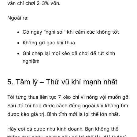
vẫn chỉ chơi 2-3% vốn.
Ngoài ra:
Có ngày “nghỉ soi” khi cảm xúc không tốt
Không gỡ gạc khi thua
Ghi chép lại mọi kèo đã chơi để rút kinh
nghiệm
5. Tâm lý – Thứ vũ khí mạnh nhất
Tôi từng thua liên tục 7 kèo chỉ vì nóng vội muốn gỡ.
Sau đó tôi học được cách đứng ngoài khi không tìm
được kèo giá trị. Bình tĩnh mới là lợi thế lớn nhất.
Hãy coi cá cược như kinh doanh. Bạn không thể