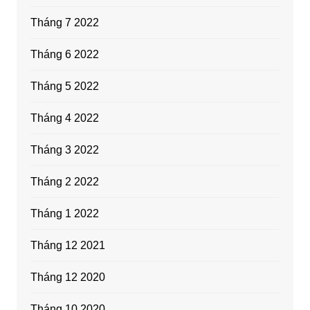
Tháng 7 2022
Tháng 6 2022
Tháng 5 2022
Tháng 4 2022
Tháng 3 2022
Tháng 2 2022
Tháng 1 2022
Tháng 12 2021
Tháng 12 2020
Tháng 10 2020