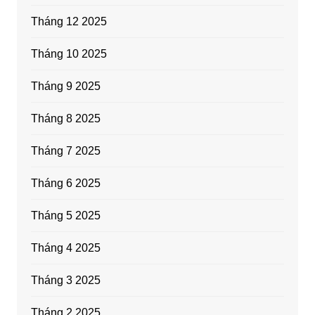
Tháng 12 2025
Tháng 10 2025
Tháng 9 2025
Tháng 8 2025
Tháng 7 2025
Tháng 6 2025
Tháng 5 2025
Tháng 4 2025
Tháng 3 2025
Tháng 2 2025