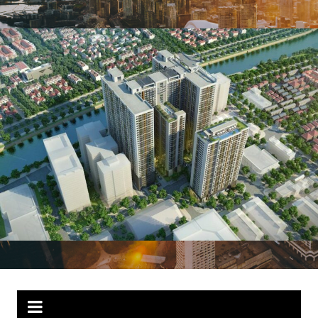
Chuyển
đến
phần
nội
dung