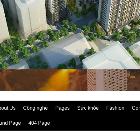
bout Us
Công nghệ
Pages
Sức khỏe
Fashion
Con
ound Page
404 Page