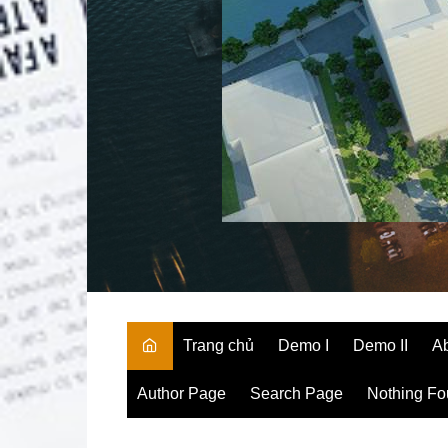
Trang chủ
Demo I
Demo II
A
Author Page
Search Page
Nothing F