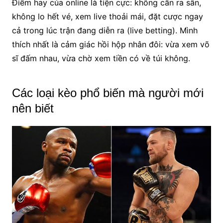
Điểm hay của online là tiện cực: không cần ra sân,
không lo hết vé, xem live thoải mái, đặt cược ngay
cả trong lúc trận đang diễn ra (live betting). Mình
thích nhất là cảm giác hồi hộp nhân đôi: vừa xem võ
sĩ đấm nhau, vừa chờ xem tiền có về túi không.
Các loại kèo phổ biến mà người mới
nên biết