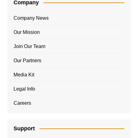
Company
Company News
Our Mission
Join Our Team
Our Partners
Media Kit
Legal Info
Careers
Support