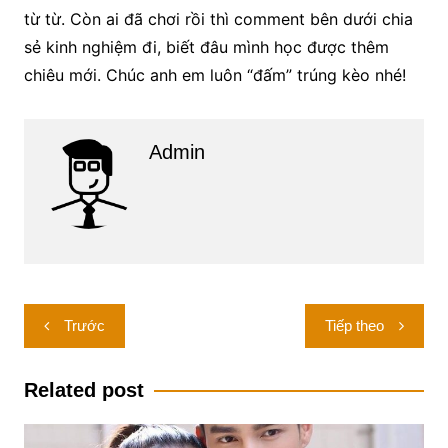
từ từ. Còn ai đã chơi rồi thì comment bên dưới chia
sẻ kinh nghiệm đi, biết đâu mình học được thêm
chiêu mới. Chúc anh em luôn “đấm” trúng kèo nhé!
Admin
Điều
Trước
Tiếp theo
hướng
bài
Related post
viết