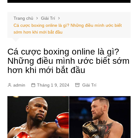
Trang chủ
Giải Trí
Cá cược boxing online là gì? Những điều mình ước biết
sớm hơn khi mới bắt đầu
Cá cược boxing online là gì?
Những điều mình ước biết sớm
hơn khi mới bắt đầu
admin
Tháng 1 9, 2024
Giải Trí