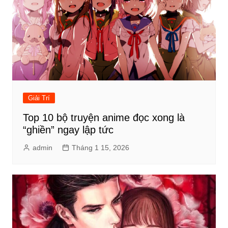
Giải Trí
Top 10 bộ truyện anime đọc xong là
“ghiền” ngay lập tức
admin
Tháng 1 15, 2026