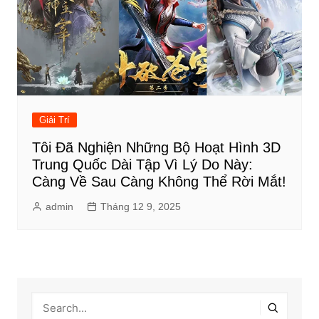
Giải Trí
Tôi Đã Nghiện Những Bộ Hoạt Hình 3D
Trung Quốc Dài Tập Vì Lý Do Này:
Càng Về Sau Càng Không Thể Rời Mắt!
admin
Tháng 12 9, 2025