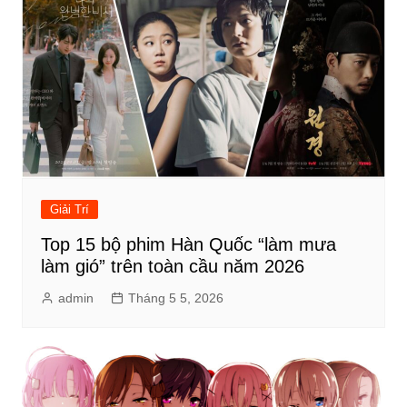
Giải Trí
Top 15 bộ phim Hàn Quốc “làm mưa
làm gió” trên toàn cầu năm 2026
admin
Tháng 5 5, 2026