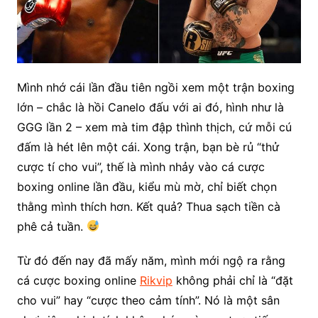
Mình nhớ cái lần đầu tiên ngồi xem một trận boxing
lớn – chắc là hồi Canelo đấu với ai đó, hình như là
GGG lần 2 – xem mà tim đập thình thịch, cứ mỗi cú
đấm là hét lên một cái. Xong trận, bạn bè rủ “thử
cược tí cho vui”, thế là mình nhảy vào cá cược
boxing online lần đầu, kiểu mù mờ, chỉ biết chọn
thằng mình thích hơn. Kết quả? Thua sạch tiền cà
phê cả tuần.
Từ đó đến nay đã mấy năm, mình mới ngộ ra rằng
cá cược boxing online
Rikvip
không phải chỉ là “đặt
cho vui” hay “cược theo cảm tính”. Nó là một sân