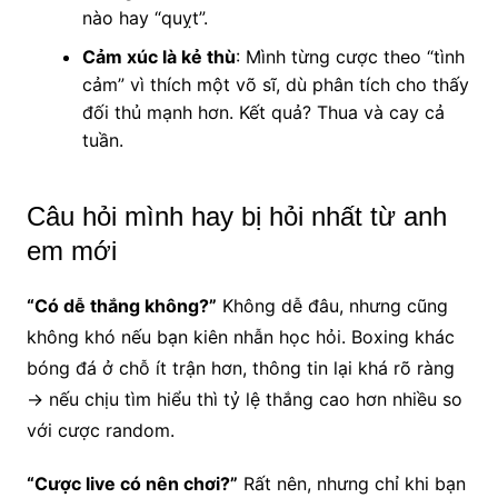
nào hay “quỵt”.
Cảm xúc là kẻ thù
: Mình từng cược theo “tình
cảm” vì thích một võ sĩ, dù phân tích cho thấy
đối thủ mạnh hơn. Kết quả? Thua và cay cả
tuần.
Câu hỏi mình hay bị hỏi nhất từ anh
em mới
“Có dễ thắng không?”
Không dễ đâu, nhưng cũng
không khó nếu bạn kiên nhẫn học hỏi. Boxing khác
bóng đá ở chỗ ít trận hơn, thông tin lại khá rõ ràng
→ nếu chịu tìm hiểu thì tỷ lệ thắng cao hơn nhiều so
với cược random.
“Cược live có nên chơi?”
Rất nên, nhưng chỉ khi bạn