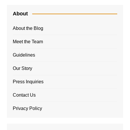
About
About the Blog
Meet the Team
Guidelines
Our Story
Press Inquiries
Contact Us
Privacy Policy