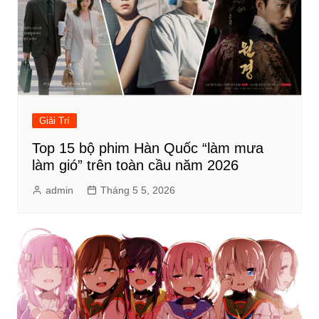
Giải Trí
Top 15 bộ phim Hàn Quốc “làm mưa
làm gió” trên toàn cầu năm 2026
admin
Tháng 5 5, 2026