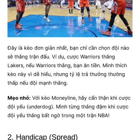
Đây là kèo đơn giản nhất, bạn chỉ cần chọn đội nào
sẽ thắng trận đấu. Ví dụ, cược Warriors thắng
Lakers, nếu Warriors thắng, bạn ăn tiền. Mình thích
kèo này vì dễ hiểu, nhưng tỷ lệ trả thưởng thường
thấp nếu đội mạnh thắng.
Mẹo nhỏ:
Với kèo Moneyline, hãy cẩn thận khi cược
đội yếu (underdog). Mình từng thắng đậm khi cược
đội yếu thắng bất ngờ trong một trận NBA!
2. Handicap (Spread)