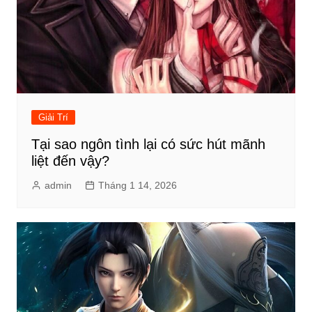
Giải Trí
Tại sao ngôn tình lại có sức hút mãnh
liệt đến vậy?
admin
Tháng 1 14, 2026