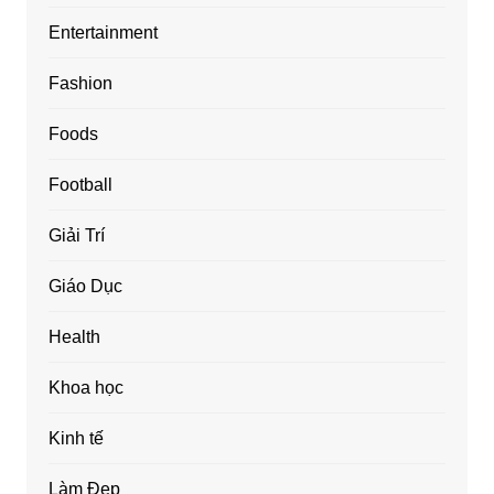
Entertainment
Fashion
Foods
Football
Giải Trí
Giáo Dục
Health
Khoa học
Kinh tế
Làm Đẹp