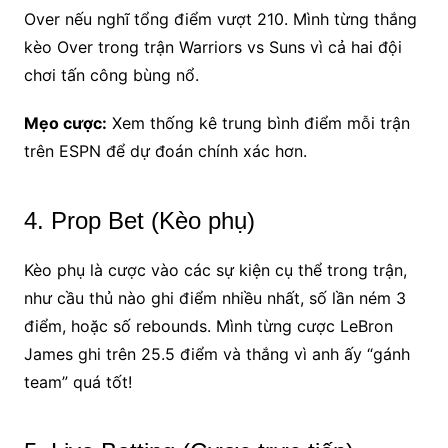
Over nếu nghĩ tổng điểm vượt 210. Mình từng thắng
kèo Over trong trận Warriors vs Suns vì cả hai đội
chơi tấn công bùng nổ.
Mẹo cược:
Xem thống kê trung bình điểm mỗi trận
trên ESPN để dự đoán chính xác hơn.
4. Prop Bet (Kèo phụ)
Kèo phụ là cược vào các sự kiện cụ thể trong trận,
như cầu thủ nào ghi điểm nhiều nhất, số lần ném 3
điểm, hoặc số rebounds. Mình từng cược LeBron
James ghi trên 25.5 điểm và thắng vì anh ấy “gánh
team” quá tốt!