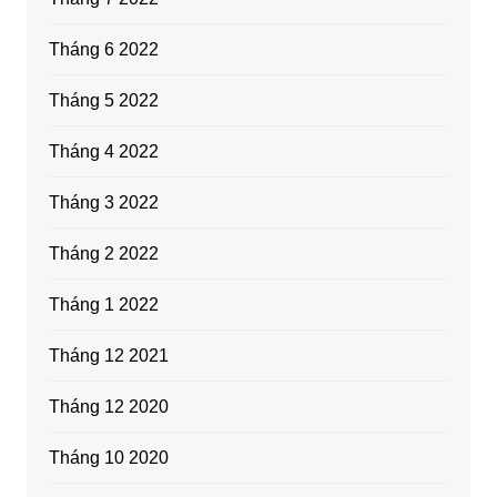
Tháng 6 2022
Tháng 5 2022
Tháng 4 2022
Tháng 3 2022
Tháng 2 2022
Tháng 1 2022
Tháng 12 2021
Tháng 12 2020
Tháng 10 2020