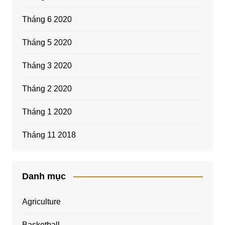
Tháng 6 2020
Tháng 5 2020
Tháng 3 2020
Tháng 2 2020
Tháng 1 2020
Tháng 11 2018
Danh mục
Agriculture
Basketball