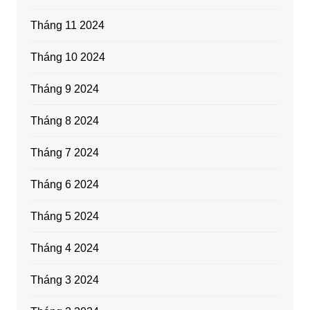
Tháng 11 2024
Tháng 10 2024
Tháng 9 2024
Tháng 8 2024
Tháng 7 2024
Tháng 6 2024
Tháng 5 2024
Tháng 4 2024
Tháng 3 2024