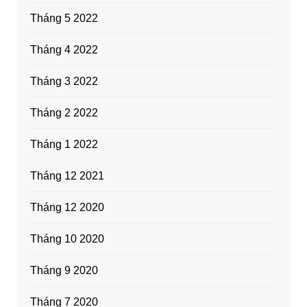
Tháng 5 2022
Tháng 4 2022
Tháng 3 2022
Tháng 2 2022
Tháng 1 2022
Tháng 12 2021
Tháng 12 2020
Tháng 10 2020
Tháng 9 2020
Tháng 7 2020