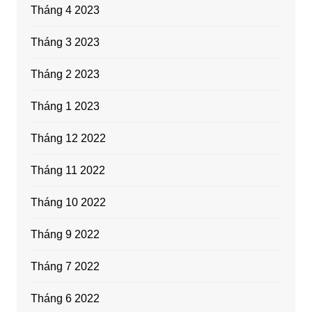
Tháng 4 2023
Tháng 3 2023
Tháng 2 2023
Tháng 1 2023
Tháng 12 2022
Tháng 11 2022
Tháng 10 2022
Tháng 9 2022
Tháng 7 2022
Tháng 6 2022