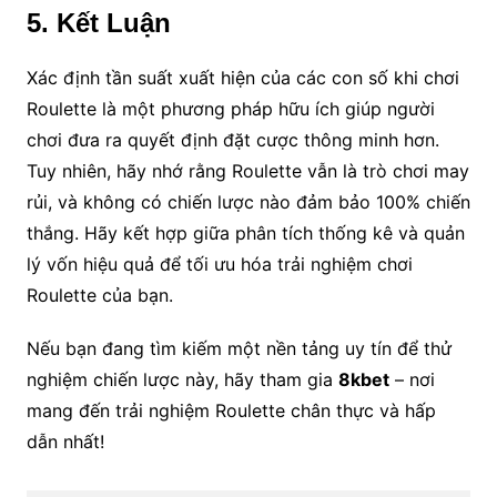
5. Kết Luận
Xác định tần suất xuất hiện của các con số khi chơi
Roulette là một phương pháp hữu ích giúp người
chơi đưa ra quyết định đặt cược thông minh hơn.
Tuy nhiên, hãy nhớ rằng Roulette vẫn là trò chơi may
rủi, và không có chiến lược nào đảm bảo 100% chiến
thắng. Hãy kết hợp giữa phân tích thống kê và quản
lý vốn hiệu quả để tối ưu hóa trải nghiệm chơi
Roulette của bạn.
Nếu bạn đang tìm kiếm một nền tảng uy tín để thử
nghiệm chiến lược này, hãy tham gia
8kbet
– nơi
mang đến trải nghiệm Roulette chân thực và hấp
dẫn nhất!