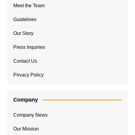
Meet the Team
Guidelines
Our Story
Press Inquiries
Contact Us
Privacy Policy
Company
Company News
Our Mission