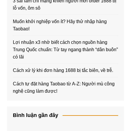
3 sai lầm chí mạng khiến người mới order 1688 bị
lỗ vốn, ôm sô
Muốn khởi nghiệp vốn ít? Hãy thử nhập hàng
Taobao!
Lợi nhuận x3 nhờ biết cách chọn nguồn hàng
Trung Quốc chuẩn: Từ tay ngang thành “dân buôn”
có lãi
Cách xử lý khi đơn hàng 1688 bị tắc biên, về trễ.
Cách tự đặt hàng Taobao từ A-Z: Người mù công
nghệ cũng làm được!
Bình luận gần đây