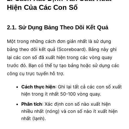
Hiện Của Các Con Số
2.1. Sử Dụng Bảng Theo Dõi Kết Quả
Một trong những cách đơn giản nhất là sử dụng
bảng theo dõi kết quả (Scoreboard). Bảng này ghi
lại các con số đã xuất hiện trong các vòng quay
trước đó. Bạn có thể tự tạo bảng hoặc sử dụng các
công cụ trực tuyến hỗ trợ.
Cách thực hiện
: Ghi lại tất cả các con số xuất
hiện trong ít nhất 50-100 vòng quay.
Phân tích
: Xác định con số nào xuất hiện
nhiều nhất (nóng) và con số nào ít xuất hiện
nhất (lạnh).