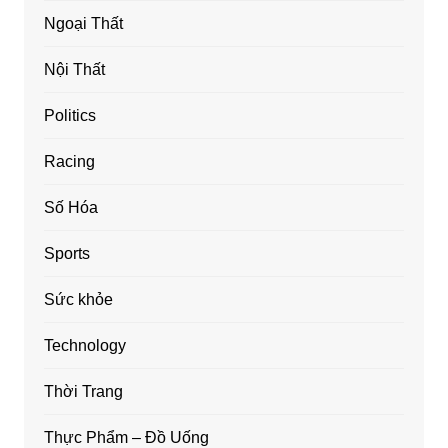
Ngoại Thất
Nội Thất
Politics
Racing
Số Hóa
Sports
Sức khỏe
Technology
Thời Trang
Thực Phẩm – Đồ Uống