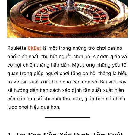
Roulette
8KBet
là một trong những trò chơi casino
phổ biến nhất, thu hút người chơi bởi sự đơn giản và
cơ hội chiến thắng hấp dẫn. Một trong những yếu tố
quan trọng giúp người chơi tăng cơ hội thắng là hiểu
rõ về tần suất xuất hiện của các con số. Bài viết này
sẽ hướng dẫn bạn cách xác định tần suất xuất hiện
của các con số khi chơi Roulette, giúp bạn có chiến
lược chơi hiệu quả hơn.