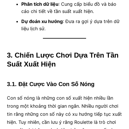
Phân tích dữ liệu
: Cung cấp biểu đồ và báo
cáo chi tiết về tần suất xuất hiện.
Dự đoán xu hướng
: Đưa ra gợi ý dựa trên dữ
liệu lịch sử.
3. Chiến Lược Chơi Dựa Trên Tần
Suất Xuất Hiện
3.1. Đặt Cược Vào Con Số Nóng
Con số nóng là những con số xuất hiện nhiều lần
trong một khoảng thời gian ngắn. Nhiều người chơi
tin rằng những con số này có xu hướng tiếp tục xuất
hiện. Tuy nhiên, cần lưu ý rằng Roulette là trò chơi