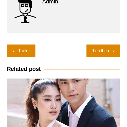
Admin
Điều
Trước
Tiếp theo
hướng
bài
Related post
viết