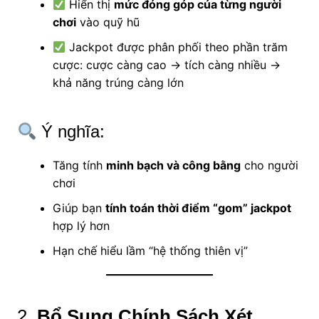
Hiển thị
mức đóng góp của từng người
chơi
vào quỹ hũ
Jackpot được phân phối theo phần trăm
cược: cược càng cao → tích càng nhiều →
khả năng trúng càng lớn
Ý nghĩa:
Tăng tính
minh bạch và công bằng
cho người
chơi
Giúp bạn
tính toán thời điểm “gom” jackpot
hợp lý hơn
Hạn chế hiểu lầm “hệ thống thiên vị”
2.
Bổ Sung Chính Sách Xét