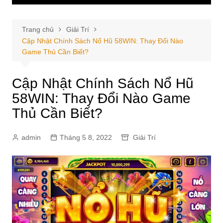
Trang chủ
Giải Trí
Cập Nhật Chính Sách Nổ Hũ 58WIN: Thay Đổi Nào
Game Thủ Cần Biết?
Cập Nhật Chính Sách Nổ Hũ
58WIN: Thay Đổi Nào Game
Thủ Cần Biết?
admin
Tháng 5 8, 2022
Giải Trí