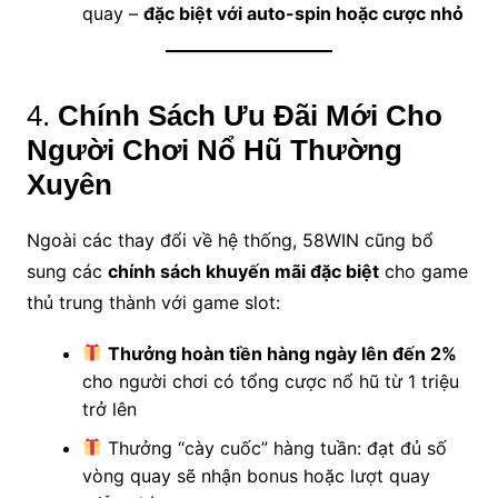
quay –
đặc biệt với auto-spin hoặc cược nhỏ
4.
Chính Sách Ưu Đãi Mới Cho
Người Chơi Nổ Hũ Thường
Xuyên
Ngoài các thay đổi về hệ thống, 58WIN cũng bổ
sung các
chính sách khuyến mãi đặc biệt
cho game
thủ trung thành với game slot:
Thưởng hoàn tiền hàng ngày lên đến 2%
cho người chơi có tổng cược nổ hũ từ 1 triệu
trở lên
Thưởng “cày cuốc” hàng tuần: đạt đủ số
vòng quay sẽ nhận bonus hoặc lượt quay