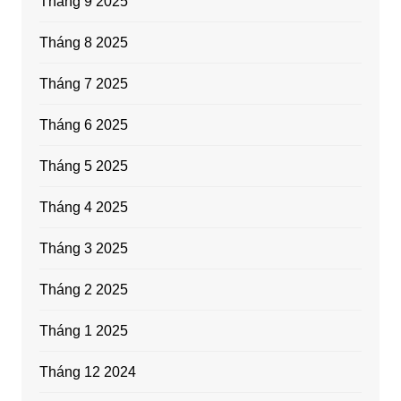
Tháng 9 2025
Tháng 8 2025
Tháng 7 2025
Tháng 6 2025
Tháng 5 2025
Tháng 4 2025
Tháng 3 2025
Tháng 2 2025
Tháng 1 2025
Tháng 12 2024