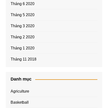
Tháng 6 2020
Tháng 5 2020
Tháng 3 2020
Tháng 2 2020
Tháng 1 2020
Tháng 11 2018
Danh mục
Agriculture
Basketball