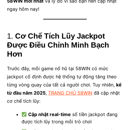
58WIN mới nhất
và lý do vì sao bạn nên cập nhật
ngay hôm nay!
1.
Cơ Chế Tích Lũy Jackpot
Được Điều Chỉnh Minh Bạch
Hơn
Trước đây, mỗi game nổ hũ tại 58WIN có mức
jackpot cố định được hệ thống tự động tăng theo
từng vòng quay của tất cả người chơi. Tuy nhiên,
kể
từ đầu năm 2025
,
TRANG CHỦ 58WIN
đã cập nhật
cơ chế tích lũy:
Cập nhật real-time
số tiền jackpot đang
được tích lũy trong mỗi trò chơi