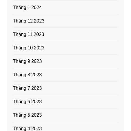
Tháng 1 2024
Tháng 12 2023
Tháng 11 2023
Tháng 10 2023
Tháng 9 2023
Tháng 8 2023
Tháng 7 2023
Tháng 6 2023
Tháng 5 2023
Tháng 4 2023