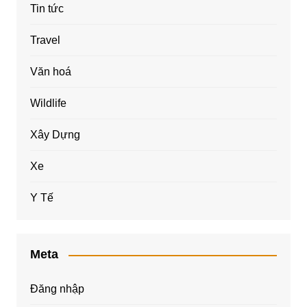
Tin tức
Travel
Văn hoá
Wildlife
Xây Dựng
Xe
Y Tế
Meta
Đăng nhập