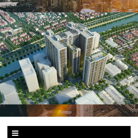
Chuyển
đến
phần
nội
dung