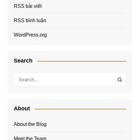
RSS bài viết
RSS bình luận
WordPress.org
Search
About
About the Blog
Meet the Team