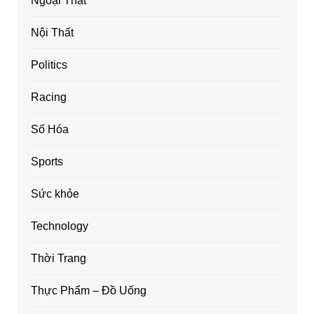
Ngoại Thất
Nội Thất
Politics
Racing
Số Hóa
Sports
Sức khỏe
Technology
Thời Trang
Thực Phẩm – Đồ Uống