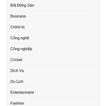
Bất Động Sản
Business
Chính trị
Công nghệ
Công nghiệp
Cricket
Dịch Vụ
Du Lịch
Entertainment
Fashion