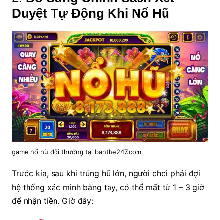
Duyệt Tự Động Khi Nổ Hũ
game nổ hũ đổi thưởng tại banthe247.com
Trước kia, sau khi trúng hũ lớn, người chơi phải đợi
hệ thống xác minh bằng tay, có thể mất từ 1 – 3 giờ
để nhận tiền. Giờ đây: