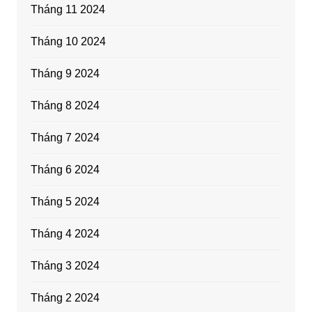
Tháng 11 2024
Tháng 10 2024
Tháng 9 2024
Tháng 8 2024
Tháng 7 2024
Tháng 6 2024
Tháng 5 2024
Tháng 4 2024
Tháng 3 2024
Tháng 2 2024