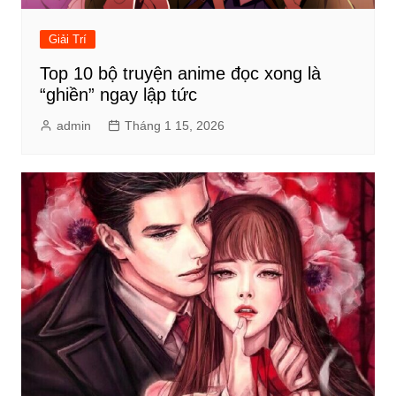
Giải Trí
Top 10 bộ truyện anime đọc xong là
“ghiền” ngay lập tức
admin
Tháng 1 15, 2026