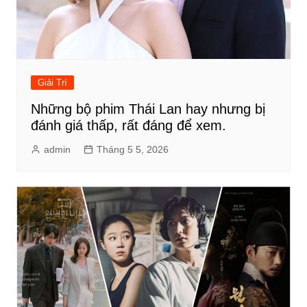
Giải Trí
Những bộ phim Thái Lan hay nhưng bị
đánh giá thấp, rất đáng để xem.
admin
Tháng 5 5, 2026