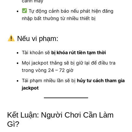
canh máy”
Tự động cảnh báo nếu phát hiện đăng
nhập bất thường từ nhiều thiết bị
Nếu vi phạm:
Tài khoản sẽ
bị khóa rút tiền tạm thời
Mọi jackpot thắng sẽ bị giữ lại để điều tra
trong vòng 24 – 72 giờ
Tái phạm nhiều lần sẽ bị
hủy tư cách tham gia
jackpot
Kết Luận: Người Chơi Cần Làm
Gì?