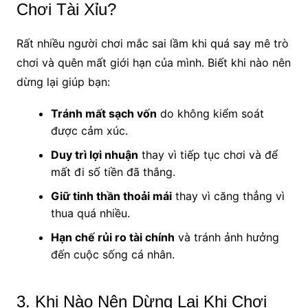
Chơi Tài Xỉu?
Rất nhiều người chơi mắc sai lầm khi quá say mê trò
chơi và quên mất giới hạn của mình. Biết khi nào nên
dừng lại giúp bạn:
Tránh mất sạch vốn
do không kiểm soát
được cảm xúc.
Duy trì lợi nhuận
thay vì tiếp tục chơi và để
mất đi số tiền đã thắng.
Giữ tinh thần thoải mái
thay vì căng thẳng vì
thua quá nhiều.
Hạn chế rủi ro tài chính
và tránh ảnh hưởng
đến cuộc sống cá nhân.
3. Khi Nào Nên Dừng Lại Khi Chơi