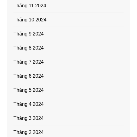
Tháng 11 2024
Tháng 10 2024
Tháng 9 2024
Tháng 8 2024
Tháng 7 2024
Tháng 6 2024
Tháng 5 2024
Tháng 4 2024
Tháng 3 2024
Tháng 2 2024