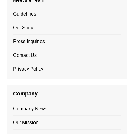
Meet the Team
Guidelines
Our Story
Press Inquiries
Contact Us
Privacy Policy
Company
Company News
Our Mission