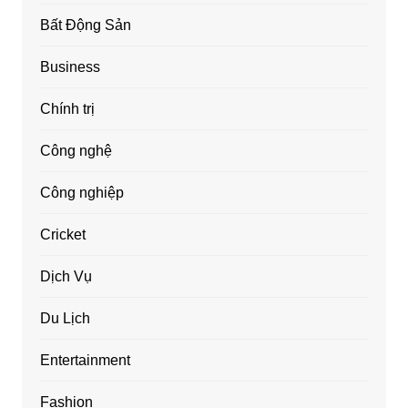
Bất Động Sản
Business
Chính trị
Công nghệ
Công nghiệp
Cricket
Dịch Vụ
Du Lịch
Entertainment
Fashion