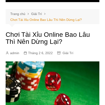
Trang chủ
Giải Trí
Chơi Tài Xỉu Online Bao Lâu Thì Nên Dừng Lại?
Chơi Tài Xỉu Online Bao Lâu
Thì Nên Dừng Lại?
admin
Tháng 2 6, 2022
Giải Trí