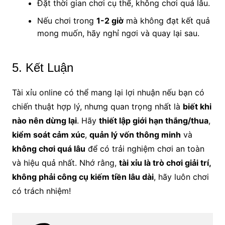
Đặt thời gian chơi cụ thể, không chơi quá lâu.
Nếu chơi trong
1-2 giờ
mà không đạt kết quả
mong muốn, hãy nghỉ ngơi và quay lại sau.
5. Kết Luận
Tài xỉu online có thể mang lại lợi nhuận nếu bạn có
chiến thuật hợp lý, nhưng quan trọng nhất là
biết khi
nào nên dừng lại
. Hãy
thiết lập giới hạn thắng/thua
,
kiểm soát cảm xúc
,
quản lý vốn thông minh
và
không chơi quá lâu
để có trải nghiệm chơi an toàn
và hiệu quả nhất. Nhớ rằng,
tài xỉu là trò chơi giải trí,
không phải công cụ kiếm tiền lâu dài
, hãy luôn chơi
có trách nhiệm!