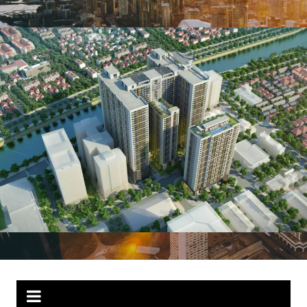
Chuyển
đến
phần
nội
dung