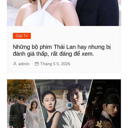
Giải Trí
Những bộ phim Thái Lan hay nhưng bị
đánh giá thấp, rất đáng để xem.
admin
Tháng 5 5, 2026