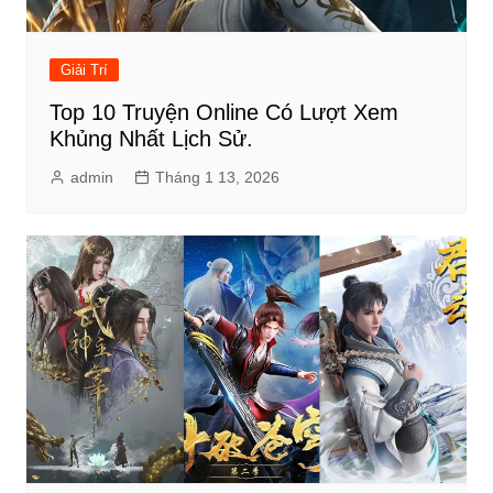
Giải Trí
Top 10 Truyện Online Có Lượt Xem
Khủng Nhất Lịch Sử.
admin
Tháng 1 13, 2026