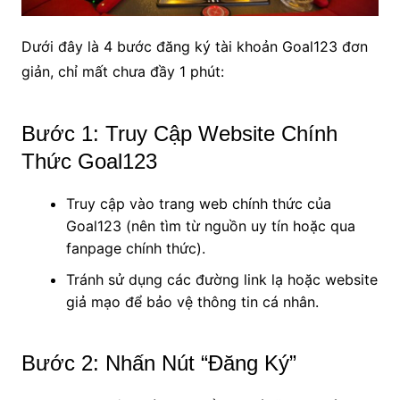
Dưới đây là 4 bước đăng ký tài khoản Goal123 đơn
giản, chỉ mất chưa đầy 1 phút:
Bước 1: Truy Cập Website Chính
Thức Goal123
Truy cập vào trang web chính thức của
Goal123 (nên tìm từ nguồn uy tín hoặc qua
fanpage chính thức).
Tránh sử dụng các đường link lạ hoặc website
giả mạo để bảo vệ thông tin cá nhân.
Bước 2: Nhấn Nút “Đăng Ký”