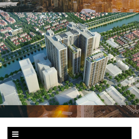
Chuyển
đến
phần
nội
dung