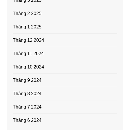
Tháng 3 2025
Tháng 2 2025
Tháng 1 2025
Tháng 12 2024
Tháng 11 2024
Tháng 10 2024
Tháng 9 2024
Tháng 8 2024
Tháng 7 2024
Tháng 6 2024