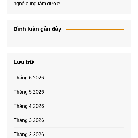
nghệ cũng làm được!
Bình luận gần đây
Lưu trữ
Tháng 6 2026
Tháng 5 2026
Tháng 4 2026
Tháng 3 2026
Tháng 2 2026