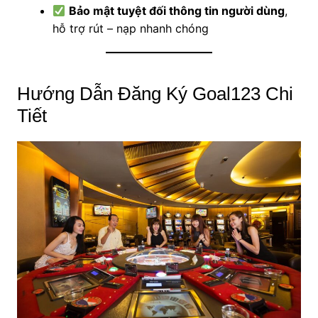
Bảo mật tuyệt đối thông tin người dùng
,
hỗ trợ rút – nạp nhanh chóng
Hướng Dẫn Đăng Ký Goal123 Chi
Tiết