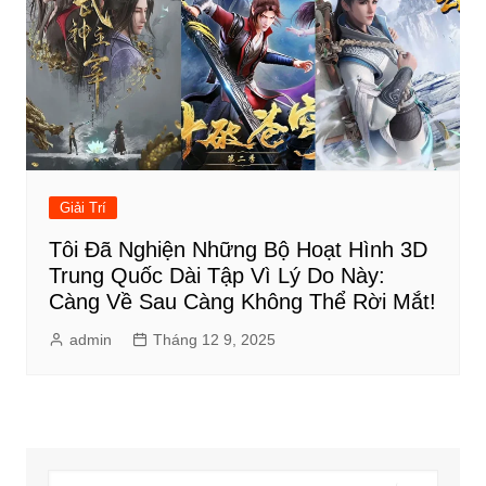
Giải Trí
Tôi Đã Nghiện Những Bộ Hoạt Hình 3D
Trung Quốc Dài Tập Vì Lý Do Này:
Càng Về Sau Càng Không Thể Rời Mắt!
admin
Tháng 12 9, 2025