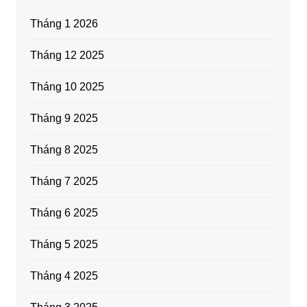
Tháng 1 2026
Tháng 12 2025
Tháng 10 2025
Tháng 9 2025
Tháng 8 2025
Tháng 7 2025
Tháng 6 2025
Tháng 5 2025
Tháng 4 2025