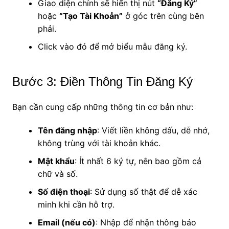
Giao diện chính sẽ hiển thị nút
“Đăng Ký”
hoặc
“Tạo Tài Khoản”
ở góc trên cùng bên
phải.
Click vào đó để mở biểu mẫu đăng ký.
Bước 3: Điền Thông Tin Đăng Ký
Bạn cần cung cấp những thông tin cơ bản như:
Tên đăng nhập
: Viết liền không dấu, dễ nhớ,
không trùng với tài khoản khác.
Mật khẩu
: Ít nhất 6 ký tự, nên bao gồm cả
chữ và số.
Số điện thoại
: Sử dụng số thật để dễ xác
minh khi cần hỗ trợ.
Email (nếu có)
: Nhập để nhận thông báo