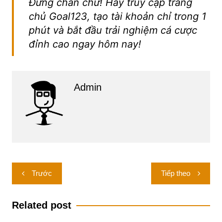
Đừng chần chừ! Hãy truy cập trang
chủ Goal123, tạo tài khoản chỉ trong 1
phút và bắt đầu trải nghiệm cá cược
đỉnh cao ngay hôm nay!
Admin
Điều
Trước
Tiếp theo
hướng
bài
Related post
viết