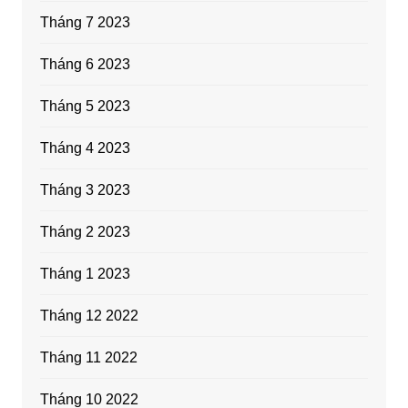
Tháng 7 2023
Tháng 6 2023
Tháng 5 2023
Tháng 4 2023
Tháng 3 2023
Tháng 2 2023
Tháng 1 2023
Tháng 12 2022
Tháng 11 2022
Tháng 10 2022