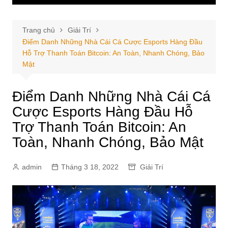
Trang chủ
Giải Trí
Điểm Danh Những Nhà Cái Cá Cược Esports Hàng Đầu
Hỗ Trợ Thanh Toán Bitcoin: An Toàn, Nhanh Chóng, Bảo
Mật
Điểm Danh Những Nhà Cái Cá
Cược Esports Hàng Đầu Hỗ
Trợ Thanh Toán Bitcoin: An
Toàn, Nhanh Chóng, Bảo Mật
admin
Tháng 3 18, 2022
Giải Trí