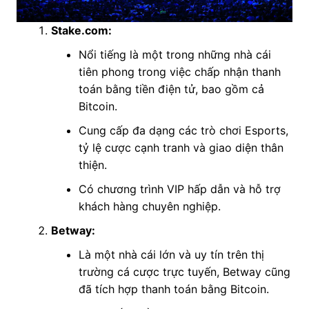
Stake.com:
Nổi tiếng là một trong những nhà cái
tiên phong trong việc chấp nhận thanh
toán bằng tiền điện tử, bao gồm cả
Bitcoin.
Cung cấp đa dạng các trò chơi Esports,
tỷ lệ cược cạnh tranh và giao diện thân
thiện.
Có chương trình VIP hấp dẫn và hỗ trợ
khách hàng chuyên nghiệp.
Betway:
Là một nhà cái lớn và uy tín trên thị
trường cá cược trực tuyến, Betway cũng
đã tích hợp thanh toán bằng Bitcoin.