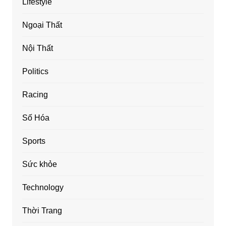
Lifestyle
Ngoại Thất
Nội Thất
Politics
Racing
Số Hóa
Sports
Sức khỏe
Technology
Thời Trang