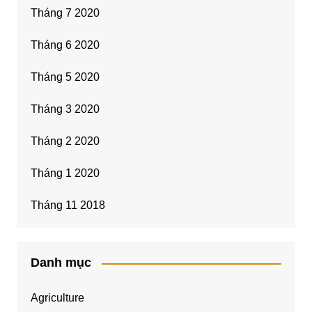
Tháng 7 2020
Tháng 6 2020
Tháng 5 2020
Tháng 3 2020
Tháng 2 2020
Tháng 1 2020
Tháng 11 2018
Danh mục
Agriculture