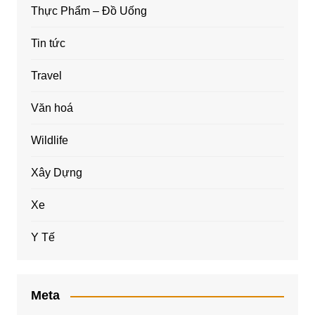
Thực Phẩm – Đồ Uống
Tin tức
Travel
Văn hoá
Wildlife
Xây Dựng
Xe
Y Tế
Meta