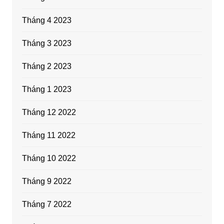
Tháng 4 2023
Tháng 3 2023
Tháng 2 2023
Tháng 1 2023
Tháng 12 2022
Tháng 11 2022
Tháng 10 2022
Tháng 9 2022
Tháng 7 2022