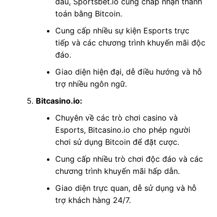
đầu, Sportsbet.io cũng chấp nhận thanh
toán bằng Bitcoin.
Cung cấp nhiều sự kiện Esports trực
tiếp và các chương trình khuyến mãi độc
đáo.
Giao diện hiện đại, dễ điều hướng và hỗ
trợ nhiều ngôn ngữ.
Bitcasino.io:
Chuyên về các trò chơi casino và
Esports, Bitcasino.io cho phép người
chơi sử dụng Bitcoin để đặt cược.
Cung cấp nhiều trò chơi độc đáo và các
chương trình khuyến mãi hấp dẫn.
Giao diện trực quan, dễ sử dụng và hỗ
trợ khách hàng 24/7.