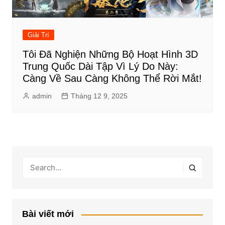
Giải Trí
Tôi Đã Nghiện Những Bộ Hoạt Hình 3D
Trung Quốc Dài Tập Vì Lý Do Này:
Càng Về Sau Càng Không Thể Rời Mắt!
admin
Tháng 12 9, 2025
Bài viết mới