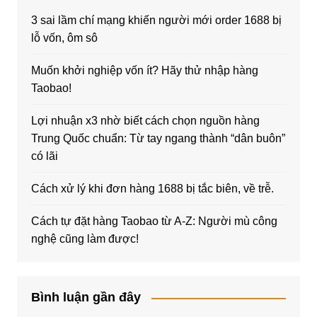
3 sai lầm chí mạng khiến người mới order 1688 bị
lỗ vốn, ôm sô
Muốn khởi nghiệp vốn ít? Hãy thử nhập hàng
Taobao!
Lợi nhuận x3 nhờ biết cách chọn nguồn hàng
Trung Quốc chuẩn: Từ tay ngang thành “dân buôn”
có lãi
Cách xử lý khi đơn hàng 1688 bị tắc biên, về trễ.
Cách tự đặt hàng Taobao từ A-Z: Người mù công
nghệ cũng làm được!
Bình luận gần đây