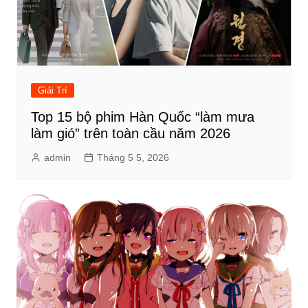
Giải Trí
Top 15 bộ phim Hàn Quốc “làm mưa
làm gió” trên toàn cầu năm 2026
admin
Tháng 5 5, 2026