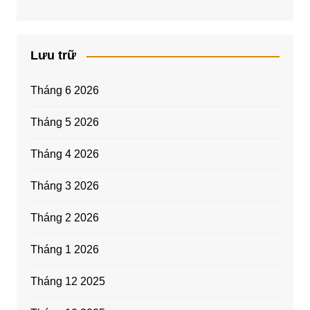
Lưu trữ
Tháng 6 2026
Tháng 5 2026
Tháng 4 2026
Tháng 3 2026
Tháng 2 2026
Tháng 1 2026
Tháng 12 2025