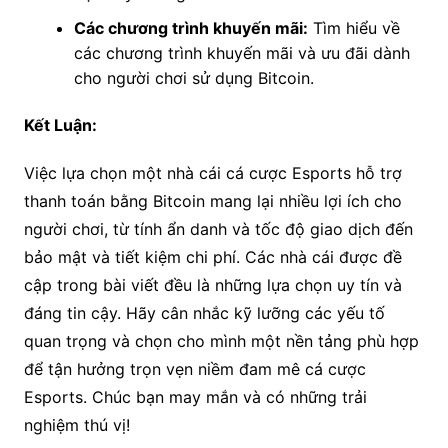
Các chương trình khuyến mãi:
Tìm hiểu về
các chương trình khuyến mãi và ưu đãi dành
cho người chơi sử dụng Bitcoin.
Kết Luận:
Việc lựa chọn một nhà cái cá cược Esports hỗ trợ
thanh toán bằng Bitcoin mang lại nhiều lợi ích cho
người chơi, từ tính ẩn danh và tốc độ giao dịch đến
bảo mật và tiết kiệm chi phí. Các nhà cái được đề
cập trong bài viết đều là những lựa chọn uy tín và
đáng tin cậy. Hãy cân nhắc kỹ lưỡng các yếu tố
quan trọng và chọn cho mình một nền tảng phù hợp
để tận hưởng trọn vẹn niềm đam mê cá cược
Esports. Chúc bạn may mắn và có những trải
nghiệm thú vị!