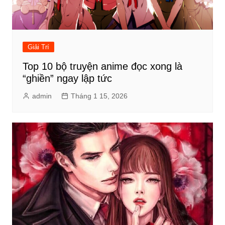
Giải Trí
Top 10 bộ truyện anime đọc xong là
“ghiền” ngay lập tức
admin
Tháng 1 15, 2026