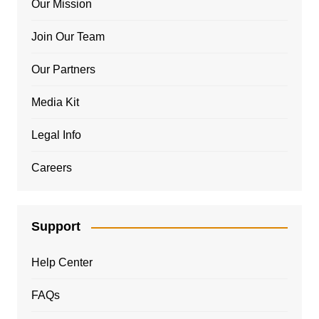
Our Mission
Join Our Team
Our Partners
Media Kit
Legal Info
Careers
Support
Help Center
FAQs