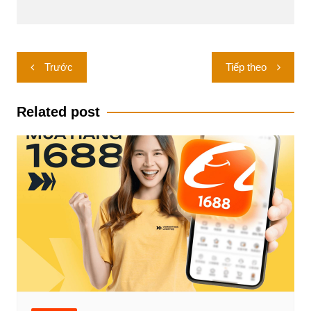
Điều
Trước
Tiếp theo
hướng
bài
Related post
viết