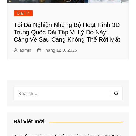
Giải Trí
Tôi Đã Nghiện Những Bộ Hoạt Hình 3D
Trung Quốc Dài Tập Vì Lý Do Này:
Càng Về Sau Càng Không Thể Rời Mắt!
admin
Tháng 12 9, 2025
Bài viết mới