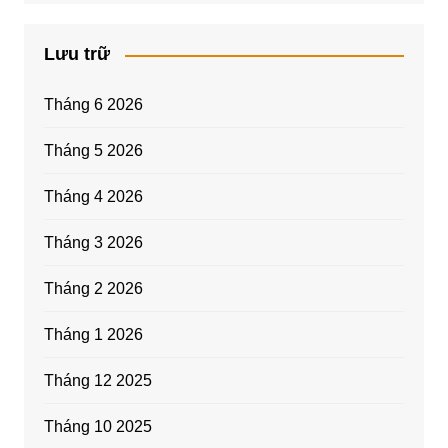
Lưu trữ
Tháng 6 2026
Tháng 5 2026
Tháng 4 2026
Tháng 3 2026
Tháng 2 2026
Tháng 1 2026
Tháng 12 2025
Tháng 10 2025