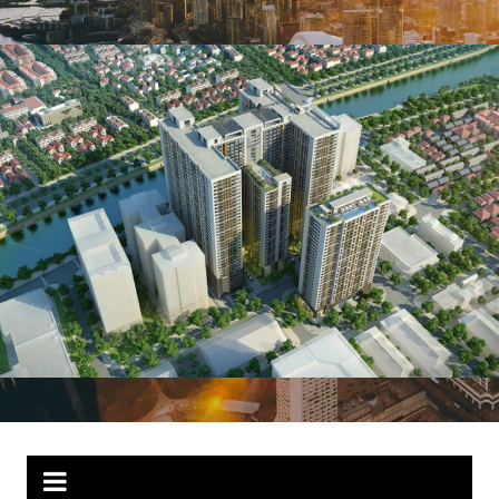
Chuyển
đến
phần
nội
dung