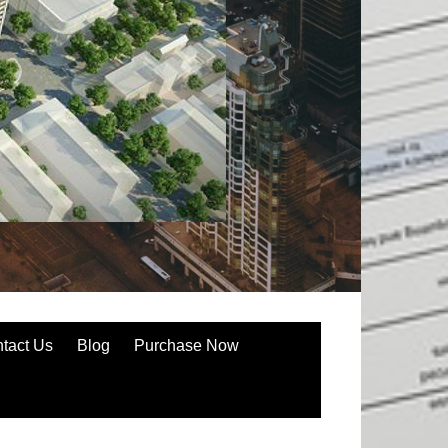
tact Us
Blog
Purchase Now