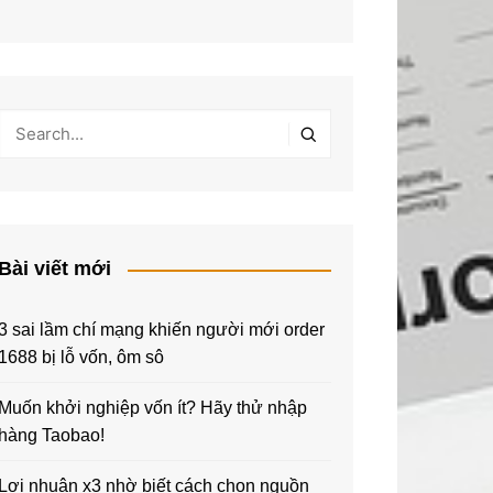
Bài viết mới
3 sai lầm chí mạng khiến người mới order
1688 bị lỗ vốn, ôm sô
Muốn khởi nghiệp vốn ít? Hãy thử nhập
hàng Taobao!
Lợi nhuận x3 nhờ biết cách chọn nguồn