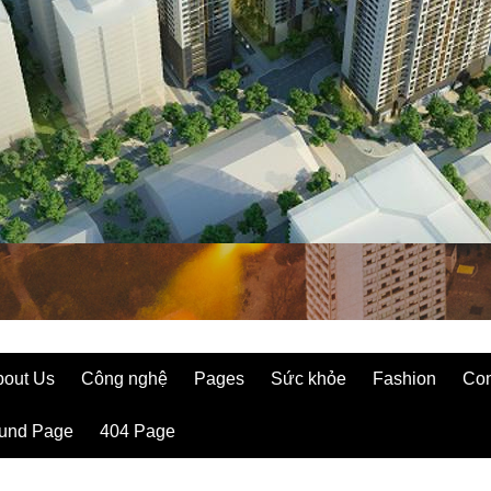
bout Us
Công nghệ
Pages
Sức khỏe
Fashion
Con
ound Page
404 Page