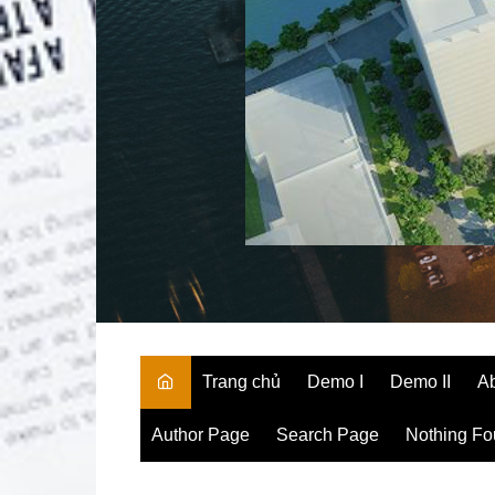
Trang chủ
Demo I
Demo II
A
Author Page
Search Page
Nothing F