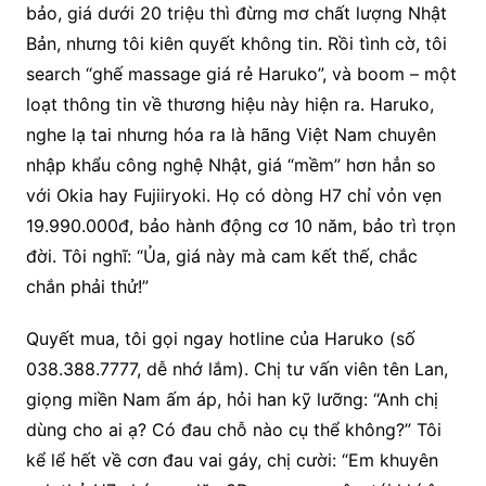
bảo, giá dưới 20 triệu thì đừng mơ chất lượng Nhật
Bản, nhưng tôi kiên quyết không tin. Rồi tình cờ, tôi
search “ghế massage giá rẻ Haruko”, và boom – một
loạt thông tin về thương hiệu này hiện ra. Haruko,
nghe lạ tai nhưng hóa ra là hãng Việt Nam chuyên
nhập khẩu công nghệ Nhật, giá “mềm” hơn hẳn so
với Okia hay Fujiiryoki. Họ có dòng H7 chỉ vỏn vẹn
19.990.000đ, bảo hành động cơ 10 năm, bảo trì trọn
đời. Tôi nghĩ: “Ủa, giá này mà cam kết thế, chắc
chắn phải thử!”
Quyết mua, tôi gọi ngay hotline của Haruko (số
038.388.7777, dễ nhớ lắm). Chị tư vấn viên tên Lan,
giọng miền Nam ấm áp, hỏi han kỹ lưỡng: “Anh chị
dùng cho ai ạ? Có đau chỗ nào cụ thể không?” Tôi
kể lể hết về cơn đau vai gáy, chị cười: “Em khuyên