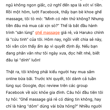
ngủ không ngon giấc, cứ nghĩ đến spa là xót ví tiền.
Rồi một hôm, lướt Facebook, thấy bạn bè khoe ghế
massage, tôi tò mò: “Mình có nên thử không? Nhưng
tiền đâu mà mua cái xịn sò?” Thế là bắt đầu hành
trình “săn lùng”
ghế massage
giá rẻ, và Haruko chính
là “cứu tinh” của tôi. Hôm nay, ngồi viết chia sẻ này,
tôi vẫn còn thấy ấm áp vì quyết định ấy. Nếu bạn
đang phân vân như tôi ngày xưa, đọc hết nhé, biết
đâu lại “dính” luôn!
Thật ra, tôi không phải kiểu người hay mua sắm
online bừa bãi. Trước khi quyết, tôi dành cả tuần
lùng sục Google, đọc review trên các group
Facebook về sức khỏe gia đình. Câu hỏi đầu tiên tôi
tự hỏi: “Ghế massage giá rẻ có đáng tin không, hay
chỉ là hàng “dỏm” dùng vài bữa hỏng?” Nhiều người