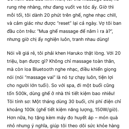
rung nhẹ nhàng, như đang vuốt ve tóc ấy. Giờ thì
mỗi tối, tôi dành 20 phút trên ghế, nghe nhạc chill,
và cảm giác như được “reset” lại cả ngày. Vợ tôi ban
đầu còn trêu: “Mua ghế massage để nằm ì ra à?”,
nhưng giờ chị ấy nghiện luôn, tranh nhau dùng!
Nói về giá rẻ, tôi phải khen Haruko thật lòng. Với 20
triệu, bạn được gì? Không chỉ massage toàn thân,
mà còn loa Bluetooth nghe nhạc, điều khiển giọng
nói (nói “massage vai” là nó tự chạy luôn, tiện lợi
cho người lớn tuổi). So với spa, đi một buổi cũng
tốn 500k, dùng ghế ở nhà thì tiết kiệm bao nhiêu!
Tôi tính sơ: Một tháng dùng 30 buổi, chi phí điện chỉ
khoảng 100k (ghế tiết kiệm năng lượng, 150W/giờ).
Hơn nữa, họ tặng kèm máy đo huyết áp – món quà
nhỏ nhưng ý nghĩa, giúp tôi theo dõi sức khỏe hàng