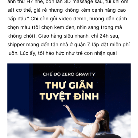
anh thử H7 nhé, con lăn 3D massage sâu, túi khí ôm
sát cơ thể, giá rẻ nhưng không kém cạnh hàng cao
cấp đâu.” Chị còn gửi video demo, hướng dẫn cách
chọn màu (tôi chọn kem đen, nhìn sang trọng mà
không chói). Giao hàng siêu nhanh, chỉ 24h sau,
shipper mang đến tận nhà ở quận 7, lắp đặt miễn phí
luôn. Lúc ấy, tôi háo hức như trẻ con nhận quà!