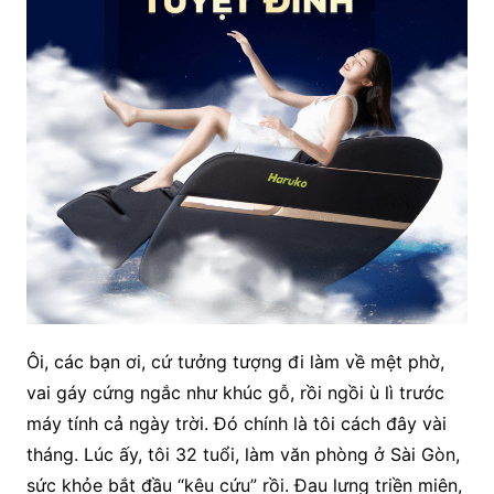
Ôi, các bạn ơi, cứ tưởng tượng đi làm về mệt phờ,
vai gáy cứng ngắc như khúc gỗ, rồi ngồi ù lì trước
máy tính cả ngày trời. Đó chính là tôi cách đây vài
tháng. Lúc ấy, tôi 32 tuổi, làm văn phòng ở Sài Gòn,
sức khỏe bắt đầu “kêu cứu” rồi. Đau lưng triền miên,