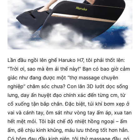
Lần đầu ngồi lên ghế Haruko H7, tôi phải thốt lên:
“Trời ơi, sao mà êm ái thế này!” Bạn có bao giờ cảm
giác như đang được một “thợ massage chuyên
nghiệp” chăm sóc chưa? Con lăn 3D lướt dọc sống
lưng, day ấn huyệt đạo chính xác đến từng cm, từ
cổ xuống tận bắp chân. Đặc biệt, túi khí bơm xẹp ở
vai và cánh tay, ôm sát như vòng tay ấm áp, xua tan
hết mệt mỏi. Tôi bật chế độ nhiệt hồng ngoại – ấm
ấm, dễ chịu kinh khủng, máu lưu thông tốt hơn hẳn.
Có hôm đau đầu kinh niên, tôi thử massage đầu, nó