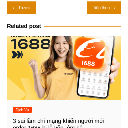
Điều
Trước
Tiếp theo
hướng
bài
Related post
viết
Dịch Vụ
3 sai lầm chí mạng khiến người mới
order 1688 bị lỗ vốn, ôm sô