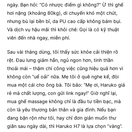
ngày. Bạn hỏi: “Có nhược điểm gì không?” Ừ thì ghế
hơi nặng (khoảng 80kg), di chuyển khó một chút,
nhưng bù lại bền bỉ, da PU cao cấp không bám bụi.
Và dịch vụ hậu mãi thì khỏi chê: Gọi là có kỹ thuật
viên đến nhà ngay, miễn phí.
Sau vài tháng dùng, tôi thấy sức khỏe cải thiện rõ
rệt. Đau lưng giảm hẳn, ngủ ngon hơn, tinh thần
thoải mái – thậm chí công việc cũng hiệu quả hơn vì
không còn “uể oải” nữa. Mẹ tôi ở quê nghe kể, đòi
mua một cái cho ông bà. Tôi bảo: “Mẹ ơi, Haruko giá
rẻ mà chất lượng, con gửi link ngay!” Giờ nghĩ lại,
mua ghế massage không chỉ là đầu tư tiền bạc, mà
còn là yêu thương bản thân và gia đình. Nếu bạn
đang bận rộn như tôi, hay chỉ đơn giản muốn thư
giãn sau ngày dài, thì Haruko H7 là lựa chọn “vàng”.