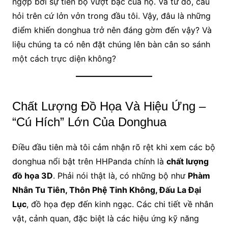
ngợp bởi sự tiến bộ vượt bậc của họ. Và từ đó, câu
hỏi trên cứ lởn vởn trong đầu tôi. Vậy, đâu là những
điểm khiến donghua trở nên đáng gờm đến vậy? Và
liệu chúng ta có nên đặt chúng lên bàn cân so sánh
một cách trực diện không?
Chất Lượng Đồ Họa Và Hiệu Ứng –
“Cú Hích” Lớn Của Donghua
Điều đầu tiên mà tôi cảm nhận rõ rệt khi xem các bộ
donghua nổi bật trên HHPanda chính là
chất lượng
đồ họa 3D
. Phải nói thật là, có những bộ như
Phàm
Nhân Tu Tiên, Thôn Phệ Tinh Không, Đấu La Đại
Lục
, đồ họa đẹp đến kinh ngạc. Các chi tiết về nhân
vật, cảnh quan, đặc biệt là các hiệu ứng kỹ năng