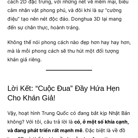
cách 2D đặc trưng, với những nét vẽ mềm mại, biểu
cảm nhân vật phong phú, và đôi khi là sự “cường
điệu” tạo nên nét độc đáo. Donghua 3D lại mang
đến sự chân thực, hoành tráng.
Không thể nói phong cách nào đẹp hơn hay hay hơn,
mà là mỗi phong cách sẽ thu hút một đối tượng
khán giả riêng.
Lời Kết: “Cuộc Đua” Đầy Hứa Hẹn
Cho Khán Giả!
Vậy, hoạt hình Trung Quốc có đang bắt kịp Nhật Bản
không? Với tôi, câu trả lời là
có, ở một số khía cạnh,
và đang phát triển rất mạnh mẽ
. Đặc biệt là về đồ