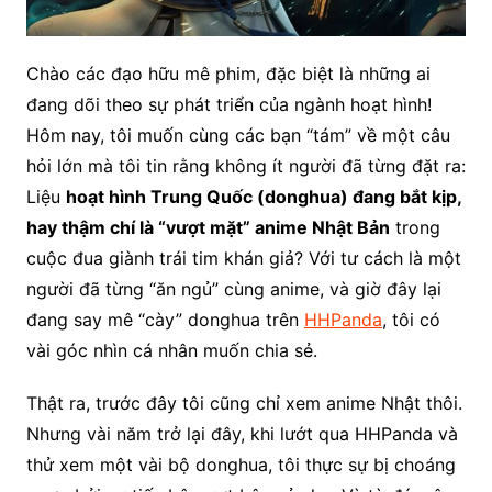
Chào các đạo hữu mê phim, đặc biệt là những ai
đang dõi theo sự phát triển của ngành hoạt hình!
Hôm nay, tôi muốn cùng các bạn “tám” về một câu
hỏi lớn mà tôi tin rằng không ít người đã từng đặt ra:
Liệu
hoạt hình Trung Quốc (donghua) đang bắt kịp,
hay thậm chí là “vượt mặt” anime Nhật Bản
trong
cuộc đua giành trái tim khán giả? Với tư cách là một
người đã từng “ăn ngủ” cùng anime, và giờ đây lại
đang say mê “cày” donghua trên
HHPanda
, tôi có
vài góc nhìn cá nhân muốn chia sẻ.
Thật ra, trước đây tôi cũng chỉ xem anime Nhật thôi.
Nhưng vài năm trở lại đây, khi lướt qua HHPanda và
thử xem một vài bộ donghua, tôi thực sự bị choáng