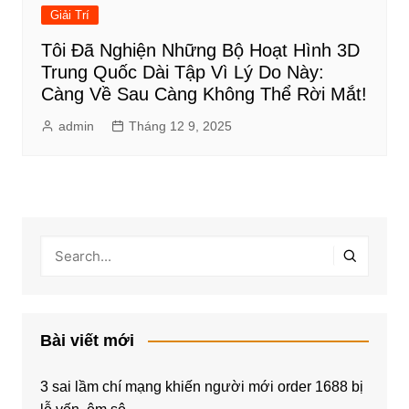
Giải Trí
Tôi Đã Nghiện Những Bộ Hoạt Hình 3D
Trung Quốc Dài Tập Vì Lý Do Này:
Càng Về Sau Càng Không Thể Rời Mắt!
admin
Tháng 12 9, 2025
Bài viết mới
3 sai lầm chí mạng khiến người mới order 1688 bị