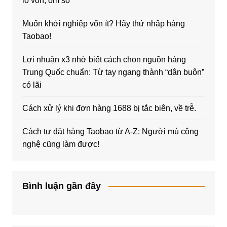
lỗ vốn, ôm sô
Muốn khởi nghiệp vốn ít? Hãy thử nhập hàng
Taobao!
Lợi nhuận x3 nhờ biết cách chọn nguồn hàng
Trung Quốc chuẩn: Từ tay ngang thành “dân buôn”
có lãi
Cách xử lý khi đơn hàng 1688 bị tắc biên, về trễ.
Cách tự đặt hàng Taobao từ A-Z: Người mù công
nghệ cũng làm được!
Bình luận gần đây