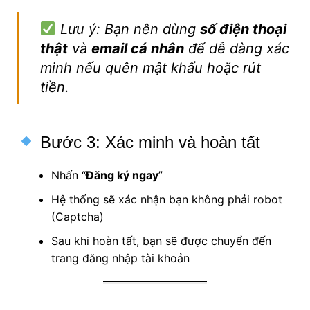
Lưu ý: Bạn nên dùng
số điện thoại
thật
và
email cá nhân
để dễ dàng xác
minh nếu quên mật khẩu hoặc rút
tiền.
Bước 3: Xác minh và hoàn tất
Nhấn “
Đăng ký ngay
”
Hệ thống sẽ xác nhận bạn không phải robot
(Captcha)
Sau khi hoàn tất, bạn sẽ được chuyển đến
trang đăng nhập tài khoản