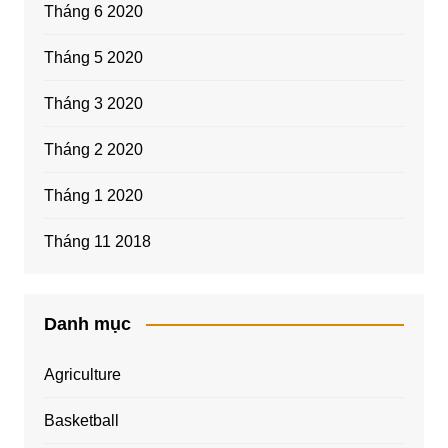
Tháng 6 2020
Tháng 5 2020
Tháng 3 2020
Tháng 2 2020
Tháng 1 2020
Tháng 11 2018
Danh mục
Agriculture
Basketball