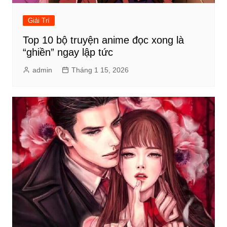
Giải Trí
Top 10 bộ truyện anime đọc xong là
“ghiền” ngay lập tức
admin
Tháng 1 15, 2026