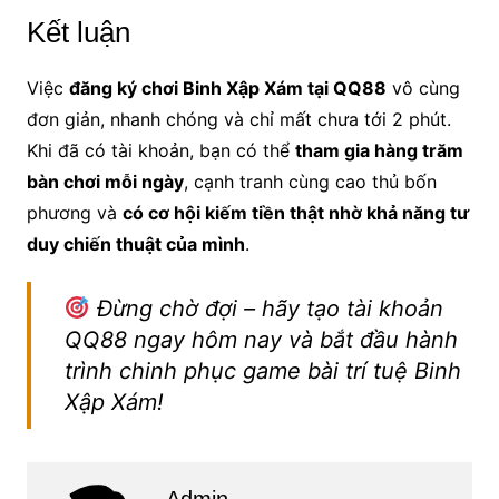
Kết luận
Việc
đăng ký chơi Binh Xập Xám tại QQ88
vô cùng
đơn giản, nhanh chóng và chỉ mất chưa tới 2 phút.
Khi đã có tài khoản, bạn có thể
tham gia hàng trăm
bàn chơi mỗi ngày
, cạnh tranh cùng cao thủ bốn
phương và
có cơ hội kiếm tiền thật nhờ khả năng tư
duy chiến thuật của mình
.
Đừng chờ đợi – hãy tạo tài khoản
QQ88 ngay hôm nay và bắt đầu hành
trình chinh phục game bài trí tuệ Binh
Xập Xám!