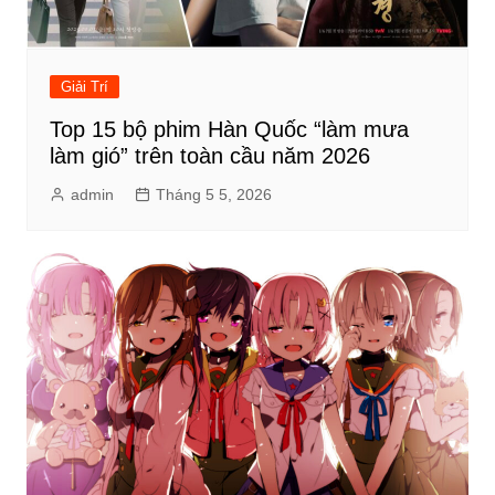
Giải Trí
Top 15 bộ phim Hàn Quốc “làm mưa
làm gió” trên toàn cầu năm 2026
admin
Tháng 5 5, 2026