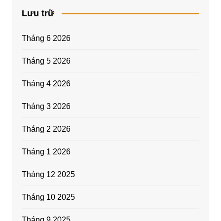
Lưu trữ
Tháng 6 2026
Tháng 5 2026
Tháng 4 2026
Tháng 3 2026
Tháng 2 2026
Tháng 1 2026
Tháng 12 2025
Tháng 10 2025
Tháng 9 2025