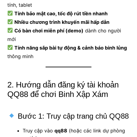
tính, tablet
Tính bảo mật cao, tốc độ rút tiền nhanh
Nhiều chương trình khuyến mãi hấp dẫn
Có bàn chơi miễn phí (demo)
dành cho người
mới
Tính năng sắp bài tự động & cảnh báo binh lủng
thông minh
2. Hướng dẫn đăng ký tài khoản
QQ88 để chơi Binh Xập Xám
Bước 1: Truy cập trang chủ QQ88
Truy cập vào
qq88
(hoặc các link dự phòng