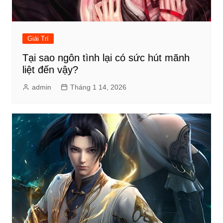
Giải Trí
Tại sao ngôn tình lại có sức hút mãnh
liệt đến vậy?
admin
Tháng 1 14, 2026