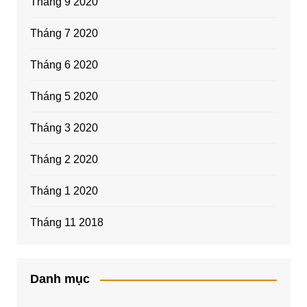
Tháng 9 2020
Tháng 7 2020
Tháng 6 2020
Tháng 5 2020
Tháng 3 2020
Tháng 2 2020
Tháng 1 2020
Tháng 11 2018
Danh mục