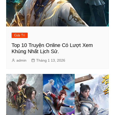
Giải Trí
Top 10 Truyện Online Có Lượt Xem
Khủng Nhất Lịch Sử.
admin
Tháng 1 13, 2026