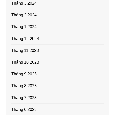
Tháng 3 2024
Tháng 2 2024
Tháng 1 2024
Tháng 12 2023
Tháng 11 2023
Tháng 10 2023
Tháng 9 2023
Tháng 8 2023
Tháng 7 2023
Tháng 6 2023