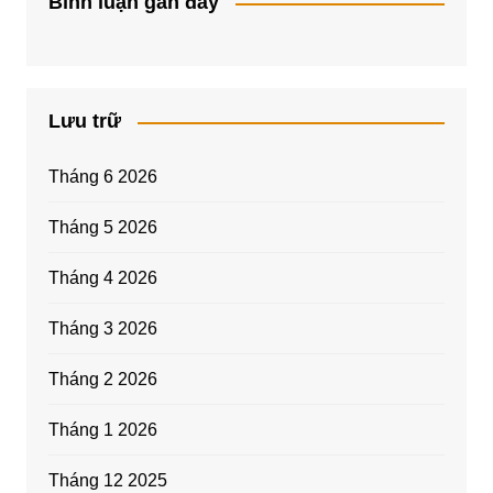
Bình luận gần đây
Lưu trữ
Tháng 6 2026
Tháng 5 2026
Tháng 4 2026
Tháng 3 2026
Tháng 2 2026
Tháng 1 2026
Tháng 12 2025