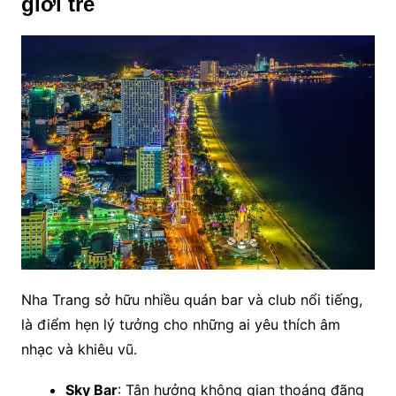
giới trẻ
Nha Trang sở hữu nhiều quán bar và club nổi tiếng,
là điểm hẹn lý tưởng cho những ai yêu thích âm
nhạc và khiêu vũ.
Sky Bar
: Tận hưởng không gian thoáng đãng