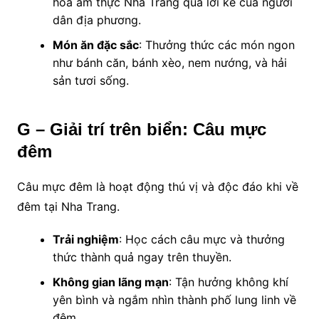
hóa ẩm thực Nha Trang qua lời kể của người
dân địa phương.
Món ăn đặc sắc
: Thưởng thức các món ngon
như bánh căn, bánh xèo, nem nướng, và hải
sản tươi sống.
G – Giải trí trên biển: Câu mực
đêm
Câu mực đêm là hoạt động thú vị và độc đáo khi về
đêm tại Nha Trang.
Trải nghiệm
: Học cách câu mực và thưởng
thức thành quả ngay trên thuyền.
Không gian lãng mạn
: Tận hưởng không khí
yên bình và ngắm nhìn thành phố lung linh về
đêm.