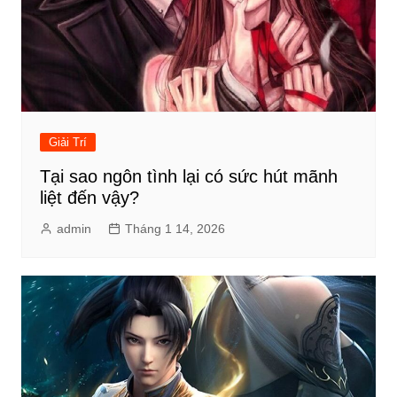
Giải Trí
Tại sao ngôn tình lại có sức hút mãnh
liệt đến vậy?
admin
Tháng 1 14, 2026