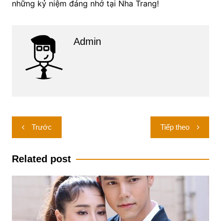
những kỷ niệm đáng nhớ tại Nha Trang!
Admin
Điều
Trước
Tiếp theo
hướng
bài
Related post
viết