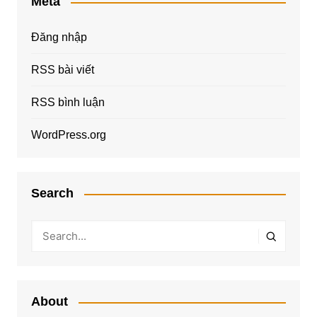
Meta
Đăng nhập
RSS bài viết
RSS bình luận
WordPress.org
Search
About