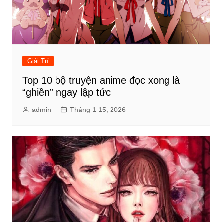
Giải Trí
Top 10 bộ truyện anime đọc xong là
“ghiền” ngay lập tức
admin
Tháng 1 15, 2026