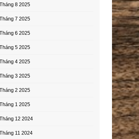
Tháng 8 2025
Tháng 7 2025
Tháng 6 2025
Tháng 5 2025
Tháng 4 2025
Tháng 3 2025
Tháng 2 2025
Tháng 1 2025
Tháng 12 2024
Tháng 11 2024