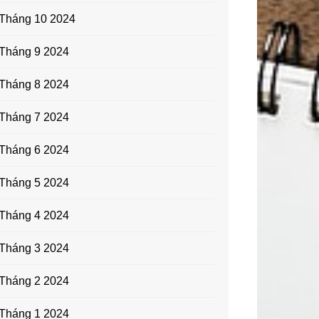
Tháng 10 2024
Tháng 9 2024
Tháng 8 2024
Tháng 7 2024
Tháng 6 2024
Tháng 5 2024
Tháng 4 2024
Tháng 3 2024
Tháng 2 2024
Tháng 1 2024