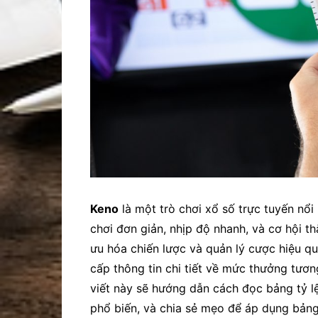
Keno
là một trò chơi xổ số trực tuyến nổi 
chơi đơn giản, nhịp độ nhanh, và cơ hội th
ưu hóa chiến lược và quản lý cược hiệu qu
cấp thông tin chi tiết về mức thưởng tươn
viết này sẽ hướng dẫn cách đọc bảng tỷ lệ
phổ biến, và chia sẻ mẹo để áp dụng bảng 