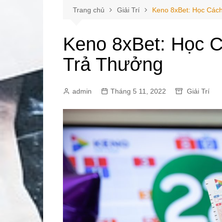
Trang chủ
Giải Trí
Keno 8xBet: Học Các
Keno 8xBet: Học 
Trả Thưởng
admin
Tháng 5 11, 2022
Giải Trí