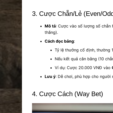
3. Cược Chẵn/Lẻ (Even/Od
Mô tả
: Cược vào số lượng số chẵn h
thắng).
Cách đọc bảng
:
Tỷ lệ thưởng cố định, thường 1
Nếu kết quả cân bằng (10 chẵn,
Ví dụ: Cược 20.000 VNĐ vào
Lưu ý
: Dễ chơi, phù hợp cho người 
4. Cược Cách (Way Bet)