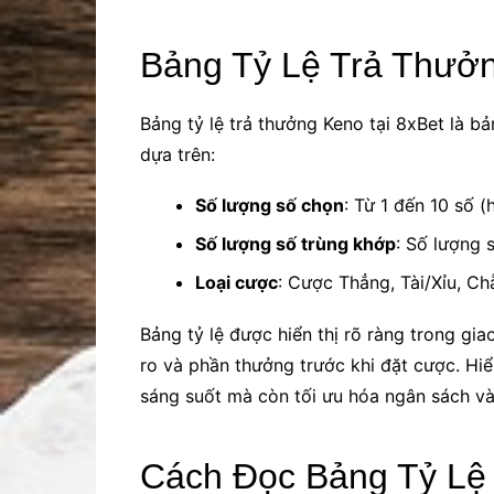
Bảng Tỷ Lệ Trả Thưởn
Bảng tỷ lệ trả thưởng Keno tại 8xBet là 
dựa trên:
Số lượng số chọn
: Từ 1 đến 10 số (
Số lượng số trùng khớp
: Số lượng 
Loại cược
: Cược Thẳng, Tài/Xỉu, 
Bảng tỷ lệ được hiển thị rõ ràng trong gia
ro và phần thưởng trước khi đặt cược. Hi
sáng suốt mà còn tối ưu hóa ngân sách và
Cách Đọc Bảng Tỷ Lệ