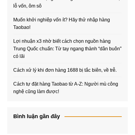
lỗ vốn, ôm sô
Muốn khởi nghiệp vốn ít? Hãy thử nhập hàng
Taobao!
Lợi nhuận x3 nhờ biết cách chọn nguồn hàng
Trung Quốc chuẩn: Từ tay ngang thành “dân buôn”
có lãi
Cách xử lý khi đơn hàng 1688 bị tắc biên, về trễ.
Cách tự đặt hàng Taobao từ A-Z: Người mù công
nghệ cũng làm được!
Bình luận gần đây