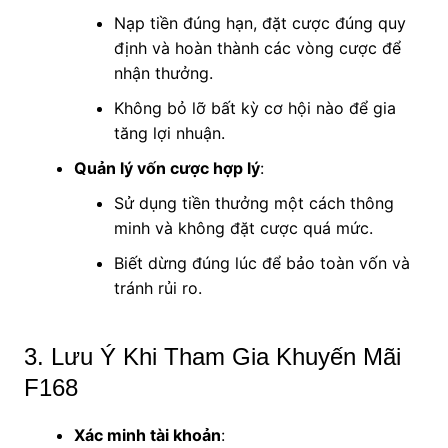
Nạp tiền đúng hạn, đặt cược đúng quy
định và hoàn thành các vòng cược để
nhận thưởng.
Không bỏ lỡ bất kỳ cơ hội nào để gia
tăng lợi nhuận.
Quản lý vốn cược hợp lý
:
Sử dụng tiền thưởng một cách thông
minh và không đặt cược quá mức.
Biết dừng đúng lúc để bảo toàn vốn và
tránh rủi ro.
3. Lưu Ý Khi Tham Gia Khuyến Mãi
F168
Xác minh tài khoản
: