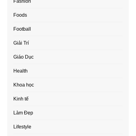
Fashion
Foods
Football
Giải Trí
Giáo Dục
Health
Khoa học
Kinh tế
Làm Đẹp
Lifestyle