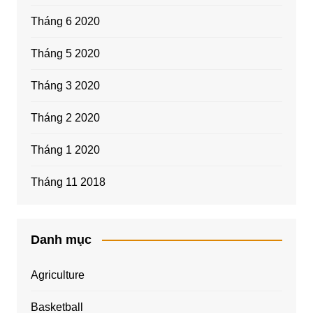
Tháng 6 2020
Tháng 5 2020
Tháng 3 2020
Tháng 2 2020
Tháng 1 2020
Tháng 11 2018
Danh mục
Agriculture
Basketball