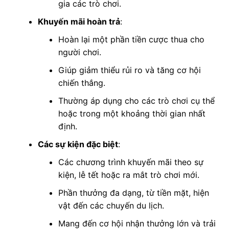
gia các trò chơi.
Khuyến mãi hoàn trả
:
Hoàn lại một phần tiền cược thua cho
người chơi.
Giúp giảm thiểu rủi ro và tăng cơ hội
chiến thắng.
Thường áp dụng cho các trò chơi cụ thể
hoặc trong một khoảng thời gian nhất
định.
Các sự kiện đặc biệt
:
Các chương trình khuyến mãi theo sự
kiện, lễ tết hoặc ra mắt trò chơi mới.
Phần thưởng đa dạng, từ tiền mặt, hiện
vật đến các chuyến du lịch.
Mang đến cơ hội nhận thưởng lớn và trải