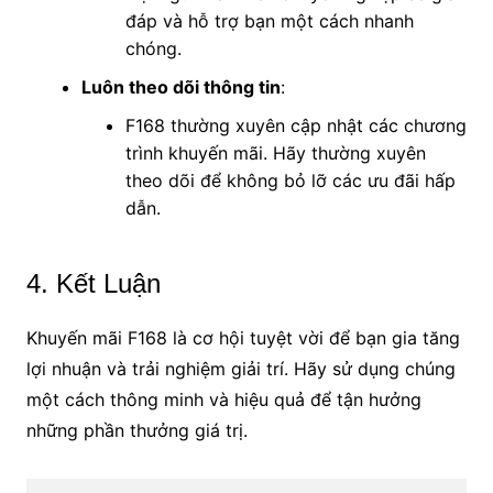
đáp và hỗ trợ bạn một cách nhanh
chóng.
Luôn theo dõi thông tin
:
F168 thường xuyên cập nhật các chương
trình khuyến mãi. Hãy thường xuyên
theo dõi để không bỏ lỡ các ưu đãi hấp
dẫn.
4. Kết Luận
Khuyến mãi F168 là cơ hội tuyệt vời để bạn gia tăng
lợi nhuận và trải nghiệm giải trí. Hãy sử dụng chúng
một cách thông minh và hiệu quả để tận hưởng
những phần thưởng giá trị.