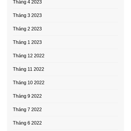
Tháng 4 2023
Tháng 3 2023
Tháng 2 2023
Tháng 1 2023
Tháng 12 2022
Tháng 11 2022
Tháng 10 2022
Tháng 9 2022
Tháng 7 2022
Tháng 6 2022