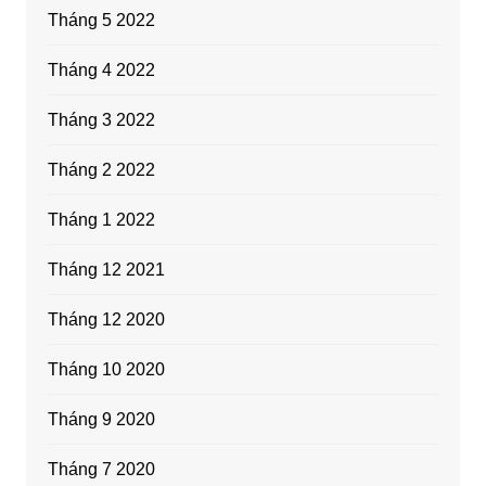
Tháng 5 2022
Tháng 4 2022
Tháng 3 2022
Tháng 2 2022
Tháng 1 2022
Tháng 12 2021
Tháng 12 2020
Tháng 10 2020
Tháng 9 2020
Tháng 7 2020