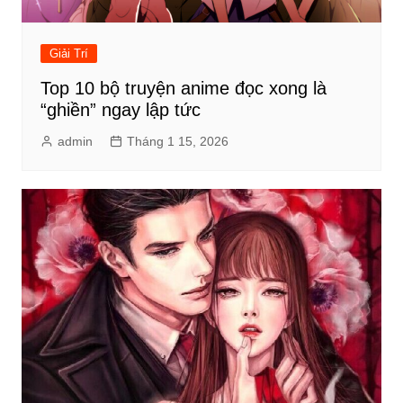
Giải Trí
Top 10 bộ truyện anime đọc xong là
“ghiền” ngay lập tức
admin
Tháng 1 15, 2026