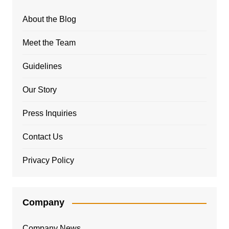
About the Blog
Meet the Team
Guidelines
Our Story
Press Inquiries
Contact Us
Privacy Policy
Company
Company News