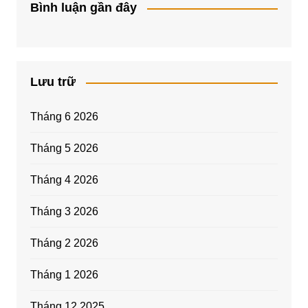
Bình luận gần đây
Lưu trữ
Tháng 6 2026
Tháng 5 2026
Tháng 4 2026
Tháng 3 2026
Tháng 2 2026
Tháng 1 2026
Tháng 12 2025