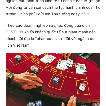
nghiên cứu phát triển kinh tế tư nhân – Ban IV (thuộc
Hội đồng tư vấn cải cách thủ tục hành chính của Thủ
tướng Chính phủ) gửi lên Thủ tướng ngày 25-2.
Theo các doanh nghiệp này, tác động của dịch
COVID-19 khiến khách quốc tế sụt giảm mạnh nên
khách nội địa là “phao cứu sinh” đối với ngành du
lịch Việt Nam.