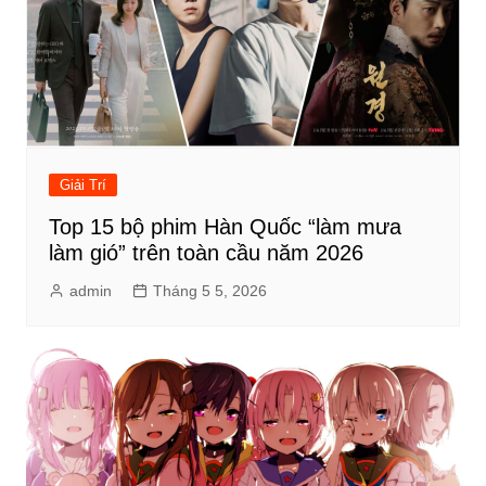
Giải Trí
Top 15 bộ phim Hàn Quốc “làm mưa
làm gió” trên toàn cầu năm 2026
admin
Tháng 5 5, 2026