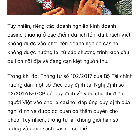
Tuy nhiên, riêng các doanh nghiệp kinh doanh
casino thường ở các điểm du lịch lớn, du khách Việt
không được vào chơi nên doanh nghiệp casino
không được hưởng lợi từ các chương trình kích cầu
du lịch nội địa và đang cạn kiệt nguồn thu.
Trong khi đó, Thông tư số 102/2017 của Bộ Tài chính
hướng dẫn một số điều quy định tại Nghị định số
03/2017/NĐ-CP có quy định về việc cho thí điểm
người Việt vào chơi ở casino, đáp ứng quy định của
nghị định và được cơ quan có thẩm quyền cho
phép. Tuy nhiên, thông tư lại không giới hạn số
lượng và danh sách casino cụ thể.