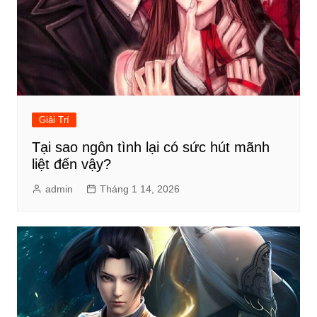
Giải Trí
Tại sao ngôn tình lại có sức hút mãnh
liệt đến vậy?
admin
Tháng 1 14, 2026