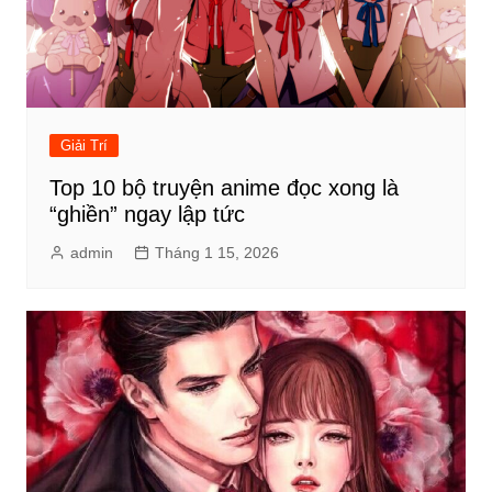
Giải Trí
Top 10 bộ truyện anime đọc xong là
“ghiền” ngay lập tức
admin
Tháng 1 15, 2026