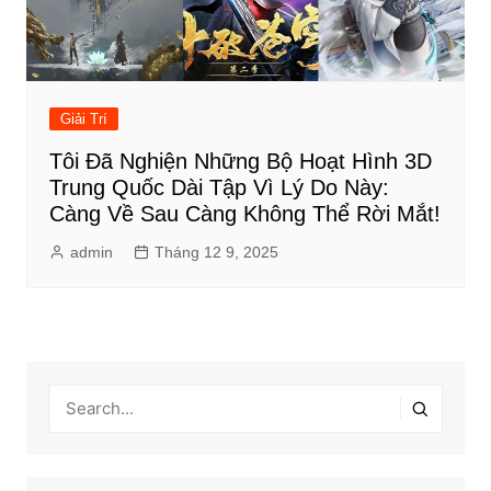
Giải Trí
Tôi Đã Nghiện Những Bộ Hoạt Hình 3D
Trung Quốc Dài Tập Vì Lý Do Này:
Càng Về Sau Càng Không Thể Rời Mắt!
admin
Tháng 12 9, 2025