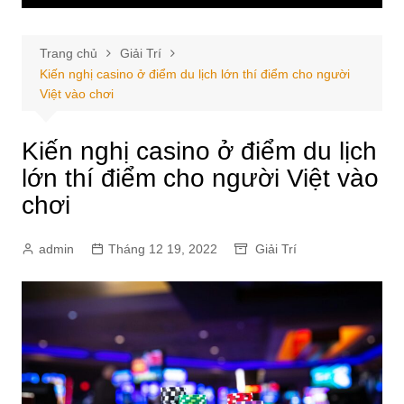
Trang chủ
Giải Trí
Kiến nghị casino ở điểm du lịch lớn thí điểm cho người
Việt vào chơi
Kiến nghị casino ở điểm du lịch
lớn thí điểm cho người Việt vào
chơi
admin
Tháng 12 19, 2022
Giải Trí