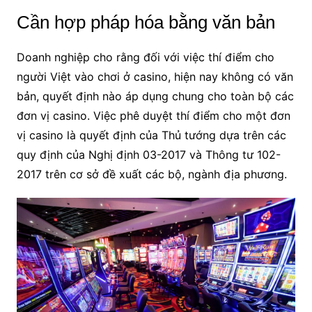
Cần hợp pháp hóa bằng văn bản
Doanh nghiệp cho rằng đối với việc thí điểm cho
người Việt vào chơi ở casino, hiện nay không có văn
bản, quyết định nào áp dụng chung cho toàn bộ các
đơn vị casino. Việc phê duyệt thí điểm cho một đơn
vị casino là quyết định của Thủ tướng dựa trên các
quy định của Nghị định 03-2017 và Thông tư 102-
2017 trên cơ sở đề xuất các bộ, ngành địa phương.