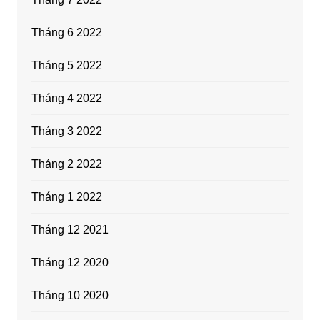
Tháng 6 2022
Tháng 5 2022
Tháng 4 2022
Tháng 3 2022
Tháng 2 2022
Tháng 1 2022
Tháng 12 2021
Tháng 12 2020
Tháng 10 2020