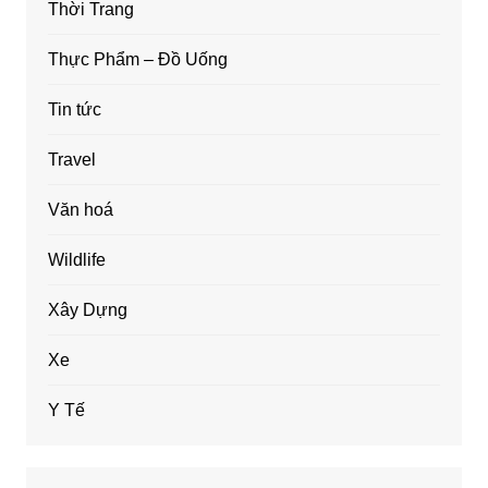
Thời Trang
Thực Phẩm – Đồ Uống
Tin tức
Travel
Văn hoá
Wildlife
Xây Dựng
Xe
Y Tế