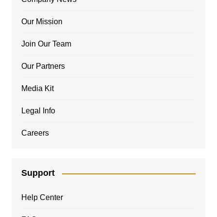
Our Mission
Join Our Team
Our Partners
Media Kit
Legal Info
Careers
Support
Help Center