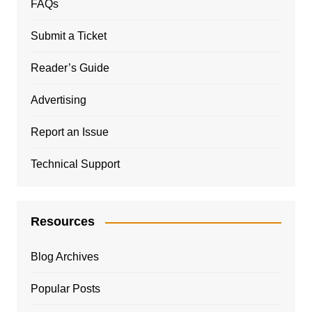
FAQs
Submit a Ticket
Reader’s Guide
Advertising
Report an Issue
Technical Support
Resources
Blog Archives
Popular Posts