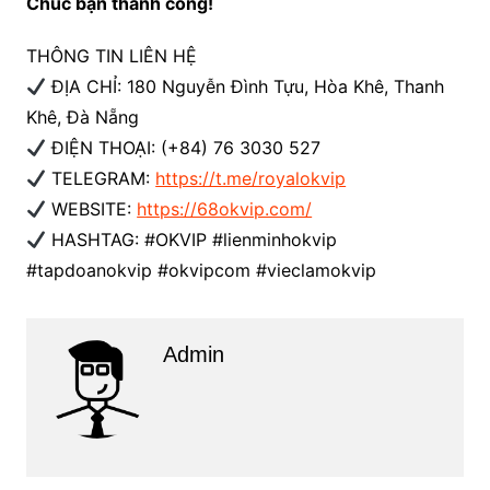
Chúc bạn thành công!
THÔNG TIN LIÊN HỆ
ĐỊA CHỈ: 180 Nguyễn Đình Tựu, Hòa Khê, Thanh
Khê, Đà Nẵng
ĐIỆN THOẠI: (+84) 76 3030 527
TELEGRAM:
https://t.me/royalokvip
WEBSITE:
https://68okvip.com/
HASHTAG: #OKVIP #lienminhokvip
#tapdoanokvip #okvipcom #vieclamokvip
Admin