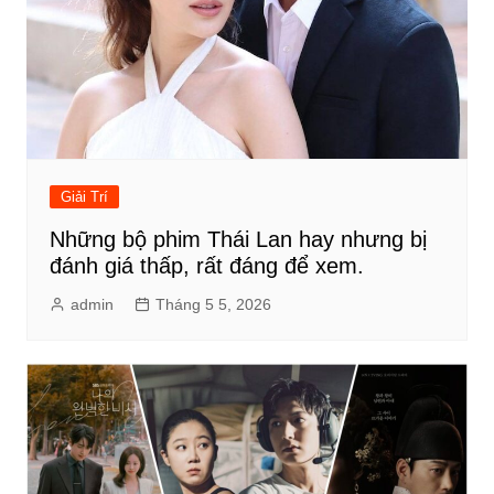
Giải Trí
Những bộ phim Thái Lan hay nhưng bị
đánh giá thấp, rất đáng để xem.
admin
Tháng 5 5, 2026