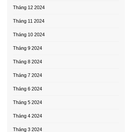
Tháng 12 2024
Tháng 11 2024
Tháng 10 2024
Tháng 9 2024
Tháng 8 2024
Tháng 7 2024
Tháng 6 2024
Tháng 5 2024
Tháng 4 2024
Tháng 3 2024