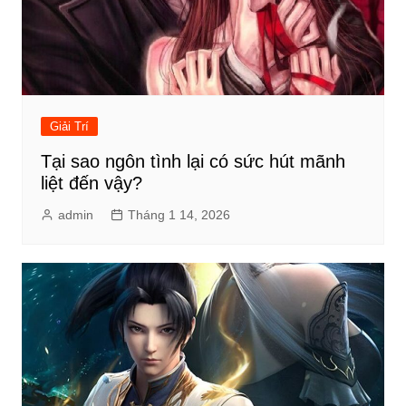
Giải Trí
Tại sao ngôn tình lại có sức hút mãnh
liệt đến vậy?
admin
Tháng 1 14, 2026