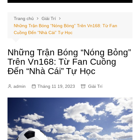
Trang chủ
Giải Trí
Những Trận Bóng “Nóng Bỏng” Trên Vn168: Từ Fan
Cuồng Đến “Nhà Cái” Tự Học
Những Trận Bóng “Nóng Bỏng”
Trên Vn168: Từ Fan Cuồng
Đến “Nhà Cái” Tự Học
admin
Tháng 11 19, 2023
Giải Trí