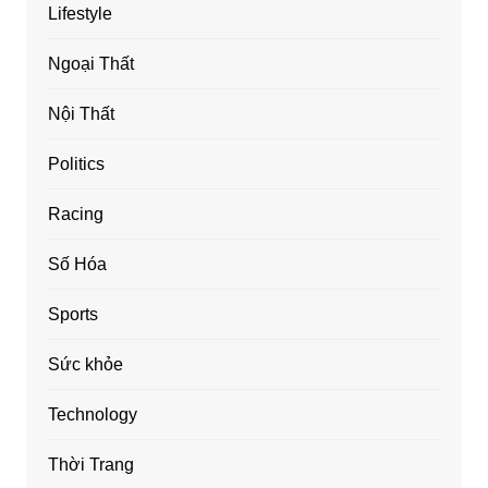
Lifestyle
Ngoại Thất
Nội Thất
Politics
Racing
Số Hóa
Sports
Sức khỏe
Technology
Thời Trang