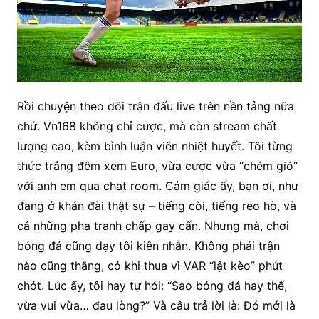
Rồi chuyện theo dõi trận đấu live trên nền tảng nữa
chứ. Vn168 không chỉ cược, mà còn stream chất
lượng cao, kèm bình luận viên nhiệt huyết. Tôi từng
thức trắng đêm xem Euro, vừa cược vừa “chém gió”
với anh em qua chat room. Cảm giác ấy, bạn ơi, như
đang ở khán đài thật sự – tiếng còi, tiếng reo hò, và
cả những pha tranh chấp gay cấn. Nhưng mà, chơi
bóng đá cũng dạy tôi kiên nhẫn. Không phải trận
nào cũng thắng, có khi thua vì VAR “lật kèo” phút
chót. Lúc ấy, tôi hay tự hỏi: “Sao bóng đá hay thế,
vừa vui vừa… đau lòng?” Và câu trả lời là: Đó mới là