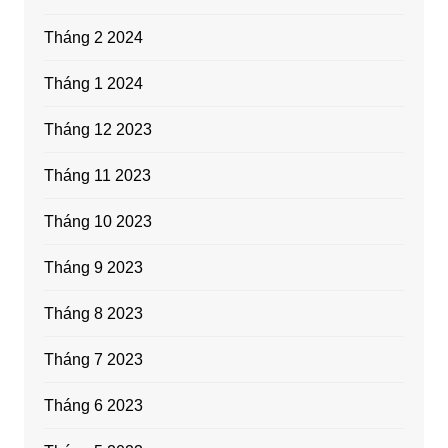
Tháng 2 2024
Tháng 1 2024
Tháng 12 2023
Tháng 11 2023
Tháng 10 2023
Tháng 9 2023
Tháng 8 2023
Tháng 7 2023
Tháng 6 2023