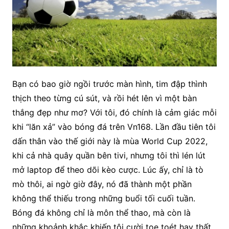
Bạn có bao giờ ngồi trước màn hình, tim đập thình
thịch theo từng cú sút, và rồi hét lên vì một bàn
thắng đẹp như mơ? Với tôi, đó chính là cảm giác mỗi
khi “lăn xả” vào bóng đá trên Vn168. Lần đầu tiên tôi
dấn thân vào thế giới này là mùa World Cup 2022,
khi cả nhà quây quần bên tivi, nhưng tôi thì lén lút
mở laptop để theo dõi kèo cược. Lúc ấy, chỉ là tò
mò thôi, ai ngờ giờ đây, nó đã thành một phần
không thể thiếu trong những buổi tối cuối tuần.
Bóng đá không chỉ là môn thể thao, mà còn là
những khoảnh khắc khiến tôi cười toe toét hay thất