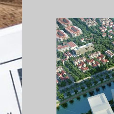
Chuyển
đến
phần
nội
dung