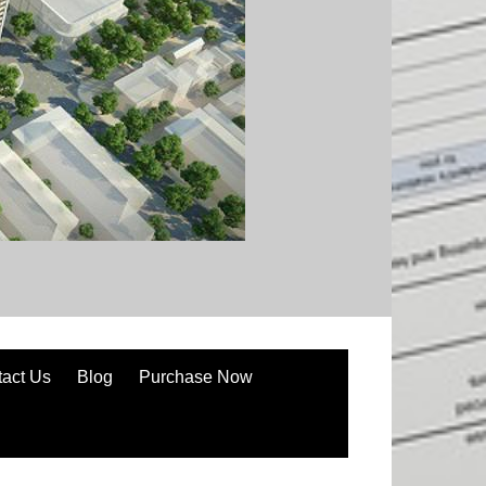
act Us
Blog
Purchase Now