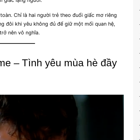
m giác lặng người.
oàn. Chỉ là hai người trẻ theo đuổi giấc mơ riêng
ằng đôi khi yêu không đủ để giữ một mối quan hệ,
trở nên vô nghĩa.
ame – Tình yêu mùa hè đầy