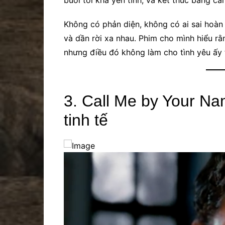
buổi tối khá yên tĩnh, và kết thúc bằng cả
Không có phản diện, không có ai sai hoàn t
và dần rời xa nhau. Phim cho mình hiểu r
nhưng điều đó không làm cho tình yêu ấy 
3. Call Me by Your N
tinh tế