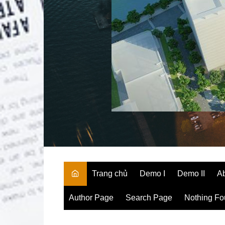
Trang chủ
Demo I
Demo II
A
Author Page
Search Page
Nothing F