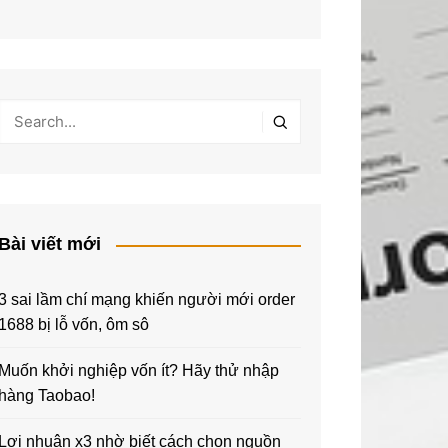
Bài viết mới
3 sai lầm chí mạng khiến người mới order
1688 bị lỗ vốn, ôm sô
Muốn khởi nghiệp vốn ít? Hãy thử nhập
hàng Taobao!
Lợi nhuận x3 nhờ biết cách chọn nguồn