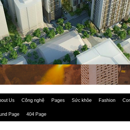
bout Us
Công nghệ
Pages
Sức khỏe
Fashion
Con
ound Page
404 Page