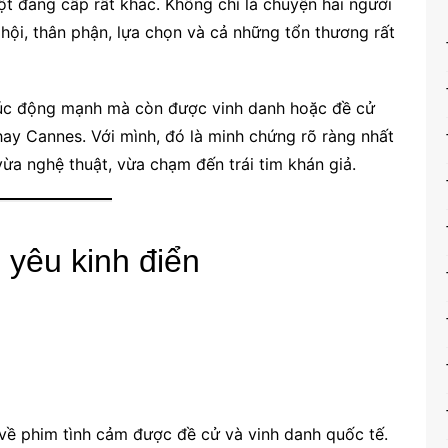
ột đẳng cấp rất khác. Không chỉ là chuyện hai người
hội, thân phận, lựa chọn và cả những tổn thương rất
úc động mạnh mà còn được vinh danh hoặc đề cử
hay Cannes. Với mình, đó là minh chứng rõ ràng nhất
ừa nghệ thuật, vừa chạm đến trái tim khán giả.
h yêu kinh điển
 về phim tình cảm được đề cử và vinh danh quốc tế.