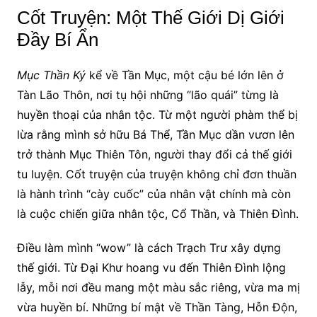
Cốt Truyện: Một Thế Giới Dị Giới
Đầy Bí Ẩn
Mục Thần Ký
kể về Tần Mục, một cậu bé lớn lên ở
Tàn Lão Thôn, nơi tụ hội những “lão quái” từng là
huyền thoại của nhân tộc. Từ một người phàm thể bị
lừa rằng mình sở hữu Bá Thể, Tần Mục dần vươn lên
trở thành Mục Thiên Tôn, người thay đổi cả thế giới
tu luyện. Cốt truyện của truyện không chỉ đơn thuần
là hành trình “cày cuốc” của nhân vật chính mà còn
là cuộc chiến giữa nhân tộc, Cổ Thần, và Thiên Đình.
Điều làm mình “wow” là cách Trạch Trư xây dựng
thế giới. Từ Đại Khư hoang vu đến Thiên Đình lộng
lẫy, mỗi nơi đều mang một màu sắc riêng, vừa ma mị
vừa huyền bí. Những bí mật về Thần Tàng, Hỗn Độn,