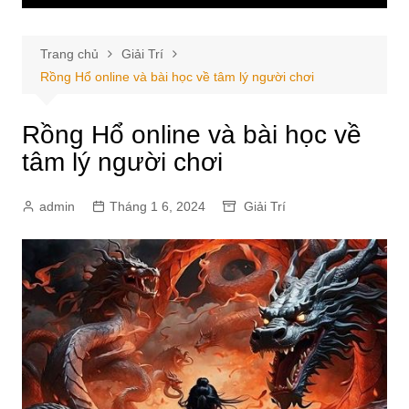
Trang chủ
Giải Trí
Rồng Hổ online và bài học về tâm lý người chơi
Rồng Hổ online và bài học về
tâm lý người chơi
admin
Tháng 1 6, 2024
Giải Trí