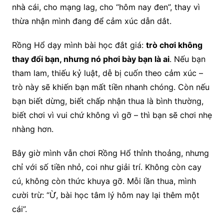
nhà cái, cho mạng lag, cho “hôm nay đen”, thay vì
thừa nhận mình đang để cảm xúc dẫn dắt.
Rồng Hổ dạy mình bài học đắt giá:
trò chơi không
thay đổi bạn, nhưng nó phơi bày bạn là ai
. Nếu bạn
tham lam, thiếu kỷ luật, dễ bị cuốn theo cảm xúc –
trò này sẽ khiến bạn mất tiền nhanh chóng. Còn nếu
bạn biết dừng, biết chấp nhận thua là bình thường,
biết chơi vì vui chứ không vì gỡ – thì bạn sẽ chơi nhẹ
nhàng hơn.
Bây giờ mình vẫn chơi Rồng Hổ thỉnh thoảng, nhưng
chỉ với số tiền nhỏ, coi như giải trí. Không còn cay
cú, không còn thức khuya gỡ. Mỗi lần thua, mình
cười trừ: “Ừ, bài học tâm lý hôm nay lại thêm một
cái”.