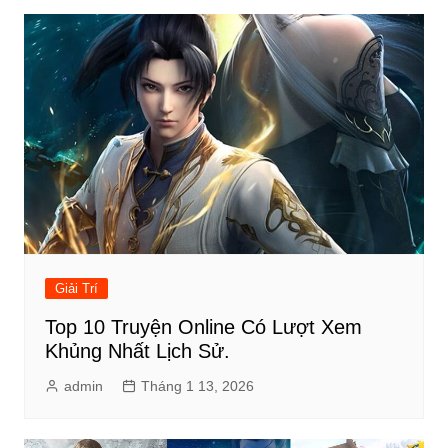
Giải Trí
Top 10 Truyện Online Có Lượt Xem
Khủng Nhất Lịch Sử.
admin
Tháng 1 13, 2026