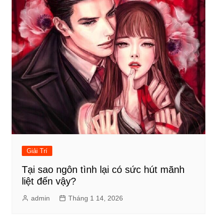
Giải Trí
Tại sao ngôn tình lại có sức hút mãnh
liệt đến vậy?
admin
Tháng 1 14, 2026