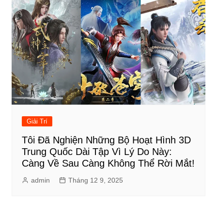
Giải Trí
Tôi Đã Nghiện Những Bộ Hoạt Hình 3D
Trung Quốc Dài Tập Vì Lý Do Này:
Càng Về Sau Càng Không Thể Rời Mắt!
admin
Tháng 12 9, 2025