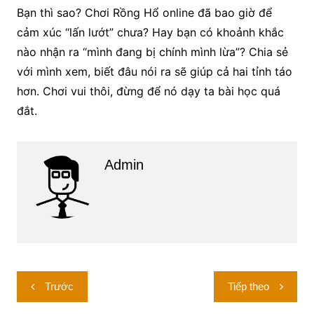
Bạn thì sao? Chơi Rồng Hổ online đã bao giờ để
cảm xúc “lấn lướt” chưa? Hay bạn có khoảnh khắc
nào nhận ra “mình đang bị chính mình lừa”? Chia sẻ
với mình xem, biết đâu nói ra sẽ giúp cả hai tỉnh táo
hơn. Chơi vui thôi, đừng để nó dạy ta bài học quá
đắt.
Admin
Điều
Trước
Tiếp theo
hướng