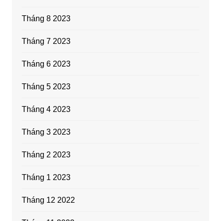
Tháng 8 2023
Tháng 7 2023
Tháng 6 2023
Tháng 5 2023
Tháng 4 2023
Tháng 3 2023
Tháng 2 2023
Tháng 1 2023
Tháng 12 2022