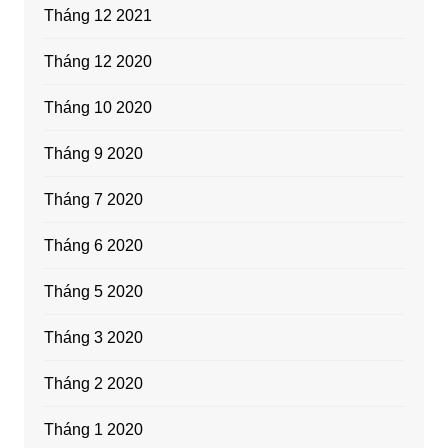
Tháng 12 2021
Tháng 12 2020
Tháng 10 2020
Tháng 9 2020
Tháng 7 2020
Tháng 6 2020
Tháng 5 2020
Tháng 3 2020
Tháng 2 2020
Tháng 1 2020