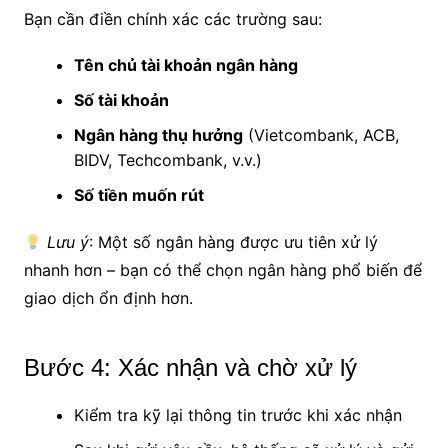
Bạn cần điền chính xác các trường sau:
Tên chủ tài khoản ngân hàng
Số tài khoản
Ngân hàng thụ hưởng
(Vietcombank, ACB,
BIDV, Techcombank, v.v.)
Số tiền muốn rút
Lưu ý
: Một số ngân hàng được ưu tiên xử lý
nhanh hơn – bạn có thể chọn ngân hàng phổ biến để
giao dịch ổn định hơn.
Bước 4: Xác nhận và chờ xử lý
Kiểm tra kỹ lại thông tin trước khi xác nhận