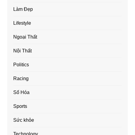
Làm Đẹp
Lifestyle
Ngoại Thất
Nội Thất
Politics
Racing
Số Hóa
Sports
Sức khỏe
Technology