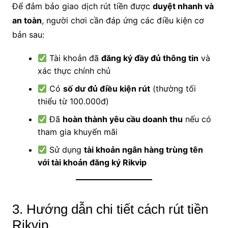
Để đảm bảo giao dịch rút tiền được
duyệt nhanh và
an toàn
, người chơi cần đáp ứng các điều kiện cơ
bản sau:
Tài khoản đã
đăng ký đầy đủ thông tin
và
xác thực chính chủ
Có
số dư đủ điều kiện rút
(thường tối
thiểu từ 100.000đ)
Đã
hoàn thành yêu cầu doanh thu
nếu có
tham gia khuyến mãi
Sử dụng
tài khoản ngân hàng trùng tên
với tài khoản đăng ký Rikvip
3. Hướng dẫn chi tiết cách rút tiền
Rikvip