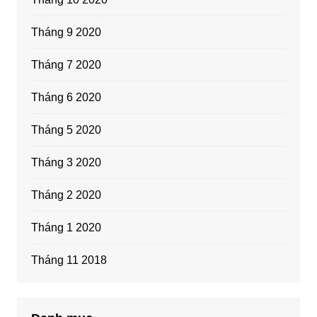
Tháng 9 2020
Tháng 7 2020
Tháng 6 2020
Tháng 5 2020
Tháng 3 2020
Tháng 2 2020
Tháng 1 2020
Tháng 11 2018