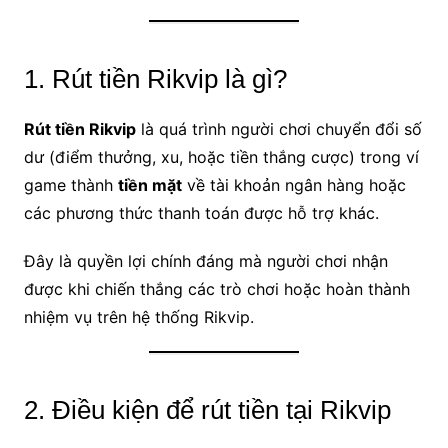
1. Rút tiền Rikvip là gì?
Rút tiền Rikvip
là quá trình người chơi chuyển đổi số
dư (điểm thưởng, xu, hoặc tiền thắng cược) trong ví
game thành
tiền mặt
về tài khoản ngân hàng hoặc
các phương thức thanh toán được hỗ trợ khác.
Đây là quyền lợi chính đáng mà người chơi nhận
được khi chiến thắng các trò chơi hoặc hoàn thành
nhiệm vụ trên hệ thống Rikvip.
2. Điều kiện để rút tiền tại Rikvip