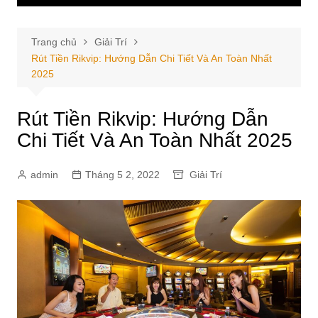
Trang chủ
Giải Trí
Rút Tiền Rikvip: Hướng Dẫn Chi Tiết Và An Toàn Nhất
2025
Rút Tiền Rikvip: Hướng Dẫn
Chi Tiết Và An Toàn Nhất 2025
admin
Tháng 5 2, 2022
Giải Trí