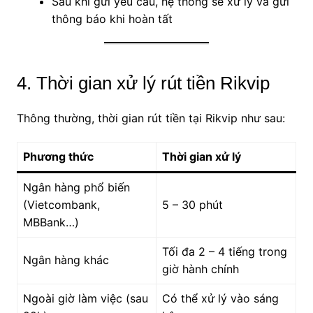
Sau khi gửi yêu cầu, hệ thống sẽ xử lý và gửi
thông báo khi hoàn tất
4. Thời gian xử lý rút tiền Rikvip
Thông thường, thời gian rút tiền tại Rikvip như sau:
Phương thức
Thời gian xử lý
Ngân hàng phổ biến
(Vietcombank,
5 – 30 phút
MBBank…)
Tối đa 2 – 4 tiếng trong
Ngân hàng khác
giờ hành chính
Ngoài giờ làm việc (sau
Có thể xử lý vào sáng