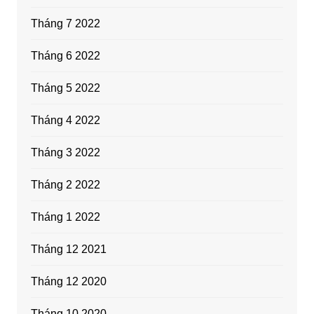
Tháng 7 2022
Tháng 6 2022
Tháng 5 2022
Tháng 4 2022
Tháng 3 2022
Tháng 2 2022
Tháng 1 2022
Tháng 12 2021
Tháng 12 2020
Tháng 10 2020