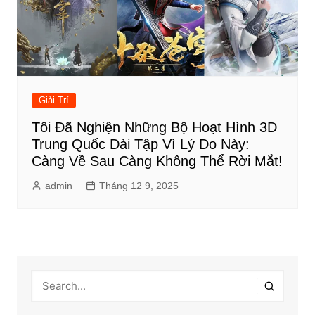
Giải Trí
Tôi Đã Nghiện Những Bộ Hoạt Hình 3D
Trung Quốc Dài Tập Vì Lý Do Này:
Càng Về Sau Càng Không Thể Rời Mắt!
admin
Tháng 12 9, 2025