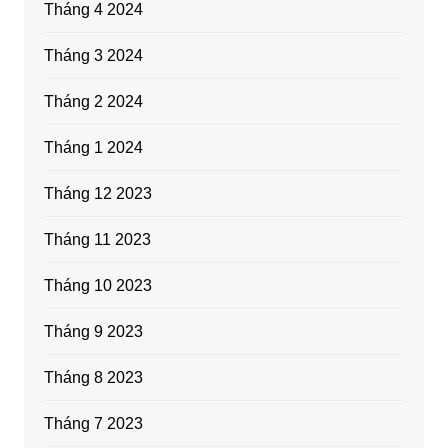
Tháng 4 2024
Tháng 3 2024
Tháng 2 2024
Tháng 1 2024
Tháng 12 2023
Tháng 11 2023
Tháng 10 2023
Tháng 9 2023
Tháng 8 2023
Tháng 7 2023