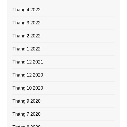
Tháng 4 2022
Tháng 3 2022
Tháng 2 2022
Tháng 1 2022
Tháng 12 2021
Tháng 12 2020
Tháng 10 2020
Tháng 9 2020
Tháng 7 2020