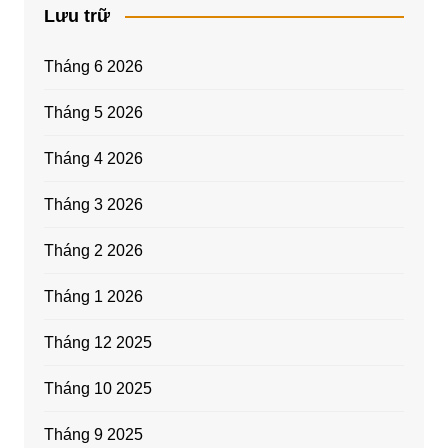
Lưu trữ
Tháng 6 2026
Tháng 5 2026
Tháng 4 2026
Tháng 3 2026
Tháng 2 2026
Tháng 1 2026
Tháng 12 2025
Tháng 10 2025
Tháng 9 2025