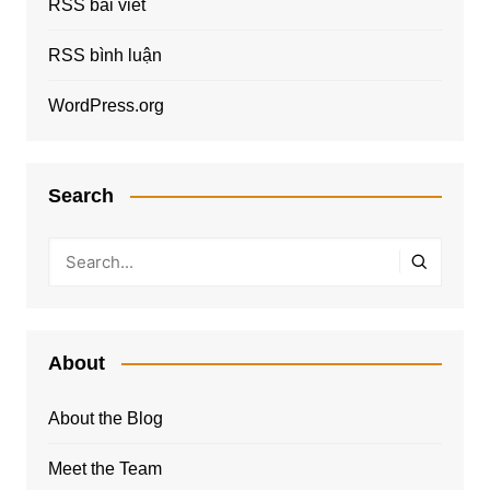
RSS bài viết
RSS bình luận
WordPress.org
Search
About
About the Blog
Meet the Team