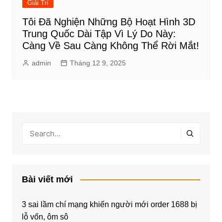
Giải Trí
Tôi Đã Nghiện Những Bộ Hoạt Hình 3D
Trung Quốc Dài Tập Vì Lý Do Này:
Càng Về Sau Càng Không Thể Rời Mắt!
admin
Tháng 12 9, 2025
Bài viết mới
3 sai lầm chí mạng khiến người mới order 1688 bị
lỗ vốn, ôm sô