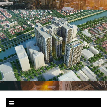
Chuyển
đến
phần
nội
dung