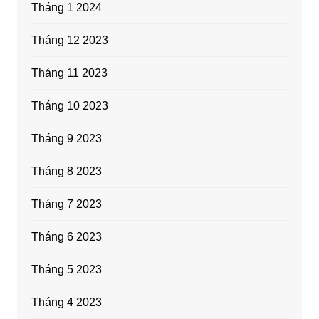
Tháng 1 2024
Tháng 12 2023
Tháng 11 2023
Tháng 10 2023
Tháng 9 2023
Tháng 8 2023
Tháng 7 2023
Tháng 6 2023
Tháng 5 2023
Tháng 4 2023