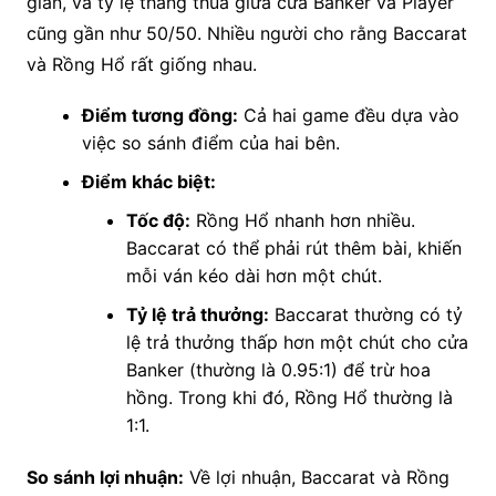
giản, và tỷ lệ thắng thua giữa cửa Banker và Player
cũng gần như 50/50. Nhiều người cho rằng Baccarat
và Rồng Hổ rất giống nhau.
Điểm tương đồng:
Cả hai game đều dựa vào
việc so sánh điểm của hai bên.
Điểm khác biệt:
Tốc độ:
Rồng Hổ nhanh hơn nhiều.
Baccarat có thể phải rút thêm bài, khiến
mỗi ván kéo dài hơn một chút.
Tỷ lệ trả thưởng:
Baccarat thường có tỷ
lệ trả thưởng thấp hơn một chút cho cửa
Banker (thường là 0.95:1) để trừ hoa
hồng. Trong khi đó, Rồng Hổ thường là
1:1.
So sánh lợi nhuận:
Về lợi nhuận, Baccarat và Rồng