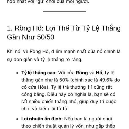
hợp nhất với “gu” chơi của mỗi người.
1. Rồng Hổ: Lợi Thế Từ Tỷ Lệ Thắng
Gần Như 50/50
Khi nói về Rồng Hổ, điểm mạnh nhất của nó chính là
sự đơn giản và tỷ lệ thắng rõ ràng.
Tỷ lệ thắng cao:
Với cửa
Rồng
và
Hổ
, tỷ lệ
thắng gần như là 50% (chính xác là 49.6% do
có cửa Hòa). Tỷ lệ trả thưởng 1:1 cũng rất
công bằng. Điều này có nghĩa là, bạn sẽ có
rất nhiều chiến thắng nhỏ, giúp duy trì cuộc
chơi và kiếm lãi từ từ.
Lợi nhuận ổn định:
Nếu bạn là người chơi
theo chiến thuật quản lý vốn, như gấp thếp