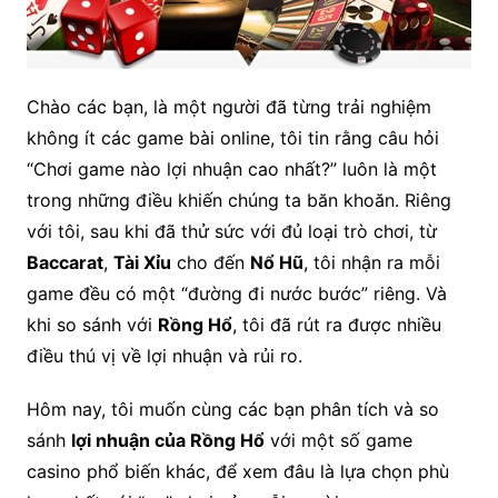
Chào các bạn, là một người đã từng trải nghiệm
không ít các game bài online, tôi tin rằng câu hỏi
“Chơi game nào lợi nhuận cao nhất?” luôn là một
trong những điều khiến chúng ta băn khoăn. Riêng
với tôi, sau khi đã thử sức với đủ loại trò chơi, từ
Baccarat
,
Tài Xỉu
cho đến
Nổ Hũ
, tôi nhận ra mỗi
game đều có một “đường đi nước bước” riêng. Và
khi so sánh với
Rồng Hổ
, tôi đã rút ra được nhiều
điều thú vị về lợi nhuận và rủi ro.
Hôm nay, tôi muốn cùng các bạn phân tích và so
sánh
lợi nhuận của Rồng Hổ
với một số game
casino phổ biến khác, để xem đâu là lựa chọn phù