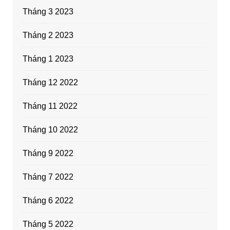
Tháng 3 2023
Tháng 2 2023
Tháng 1 2023
Tháng 12 2022
Tháng 11 2022
Tháng 10 2022
Tháng 9 2022
Tháng 7 2022
Tháng 6 2022
Tháng 5 2022