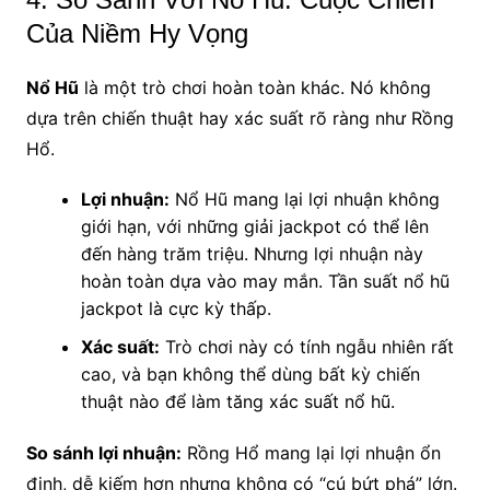
Của Niềm Hy Vọng
Nổ Hũ
là một trò chơi hoàn toàn khác. Nó không
dựa trên chiến thuật hay xác suất rõ ràng như Rồng
Hổ.
Lợi nhuận:
Nổ Hũ mang lại lợi nhuận không
giới hạn, với những giải jackpot có thể lên
đến hàng trăm triệu. Nhưng lợi nhuận này
hoàn toàn dựa vào may mắn. Tần suất nổ hũ
jackpot là cực kỳ thấp.
Xác suất:
Trò chơi này có tính ngẫu nhiên rất
cao, và bạn không thể dùng bất kỳ chiến
thuật nào để làm tăng xác suất nổ hũ.
So sánh lợi nhuận:
Rồng Hổ mang lại lợi nhuận ổn
định, dễ kiếm hơn nhưng không có “cú bứt phá” lớn.