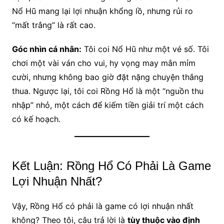
Nổ Hũ mang lại lợi nhuận khổng lồ, nhưng rủi ro
“mất trắng” là rất cao.
Góc nhìn cá nhân:
Tôi coi Nổ Hũ như một vé số. Tôi
chơi một vài ván cho vui, hy vọng may mắn mỉm
cười, nhưng không bao giờ đặt nặng chuyện thắng
thua. Ngược lại, tôi coi Rồng Hổ là một “nguồn thu
nhập” nhỏ, một cách để kiếm tiền giải trí một cách
có kế hoạch.
Kết Luận: Rồng Hổ Có Phải Là Game
Lợi Nhuận Nhất?
Vậy, Rồng Hổ có phải là game có lợi nhuận nhất
không? Theo tôi, câu trả lời là
tùy thuộc vào định