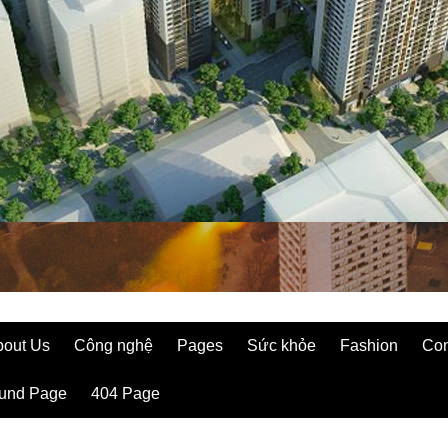
bout Us
Công nghệ
Pages
Sức khỏe
Fashion
Con
ound Page
404 Page