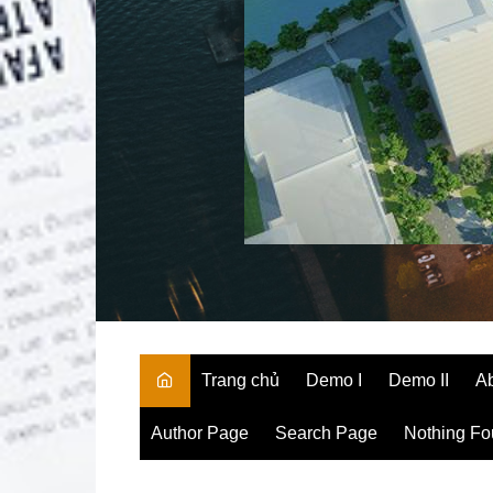
Trang chủ
Demo I
Demo II
A
Author Page
Search Page
Nothing F