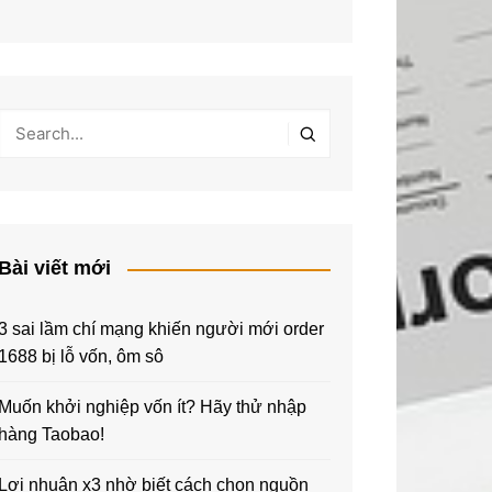
Bài viết mới
3 sai lầm chí mạng khiến người mới order
1688 bị lỗ vốn, ôm sô
Muốn khởi nghiệp vốn ít? Hãy thử nhập
hàng Taobao!
Lợi nhuận x3 nhờ biết cách chọn nguồn