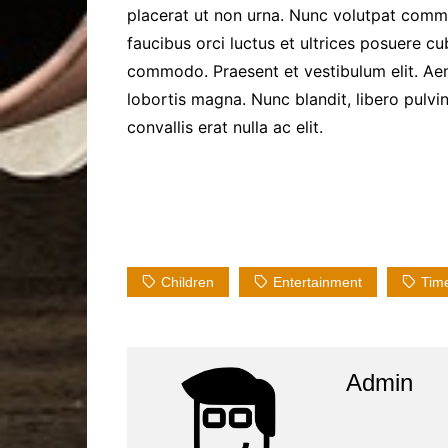
placerat ut non urna. Nunc volutpat comm
faucibus orci luctus et ultrices posuere c
commodo. Praesent et vestibulum elit. Aene
lobortis magna. Nunc blandit, libero pulvi
convallis erat nulla ac elit.
Children
Entertainment
Tim
Admin