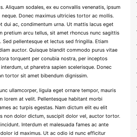
s. Aliquam sodales, ex eu convallis venenatis, ipsum
ec neque. Donec maximus ultricies tortor ac mollis.
t dui ac, condimentum urna. Ut mattis lacus eget
n pretium arcu tellus, sit amet rhoncus nunc sagittis
. Sed pellentesque et lectus sed fringilla. Etiam
t diam auctor. Quisque blandit commodo purus vitae
litora torquent per conubia nostra, per inceptos
interdum, ut pharetra sapien scelerisque. Donec
n tortor sit amet bibendum dignissim.
Nunc ullamcorper, ligula eget ornare tempor, mauris
m lorem at velit. Pellentesque habitant morbi
ames ac turpis egestas. Nam dictum elit eu elit
s non dolor dictum, suscipit dolor vel, auctor tortor.
 tincidunt. Interdum et malesuada fames ac ante
s dolor id maximus. Ut ac odio id nunc efficitur