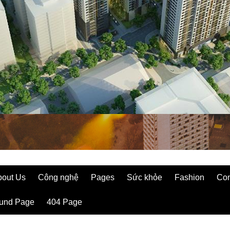
bout Us
Công nghệ
Pages
Sức khỏe
Fashion
Con
ound Page
404 Page