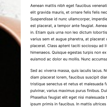
Aenean mattis nibh eget faucibus venenati
elit gravida mauris, et ornare felis felis n
Suspendisse id nunc ullamcorper, imperdie
est placerat, a tempor ante feugiat. Aenea
in. Etiam quis urna non leo dictum lobortis
varius sem et augue pharetra, at placera
placerat. Class aptent taciti sociosqu ad 
himenaeos. Quisque egestas turpis non ex 
euismod ac dolor eu mollis. Nunc accumsa
Sed ac viverra massa, quis iaculis lacus. 
diam placerat lorem, faucibus suscipit dia
tristique senectus et netus et malesuada f
pulvinar, varius maximus purus finibus. Dui
Phasellus feugiat elit eget nisi malesuada
ipsum primis in faucibus. In mattis ultrice