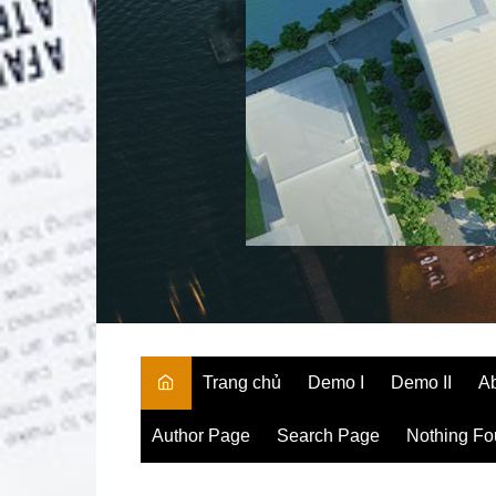
Trang chủ
Demo I
Demo II
A
Author Page
Search Page
Nothing F