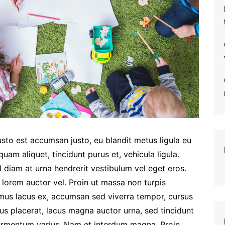
sto est accumsan justo, eu blandit metus ligula eu
uam aliquet, tincidunt purus et, vehicula ligula.
 diam at urna hendrerit vestibulum vel eget eros.
 lorem auctor vel. Proin ut massa non turpis
us lacus ex, accumsan sed viverra tempor, cursus
us placerat, lacus magna auctor urna, sed tincidunt
fermentum varius. Nam et interdum magna. Proin