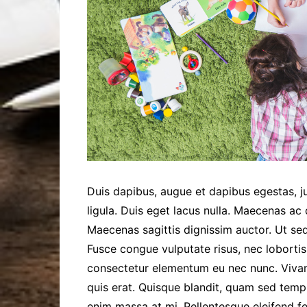
Duis dapibus, augue et dapibus egestas, ju
ligula. Duis eget lacus nulla. Maecenas ac q
Maecenas sagittis dignissim auctor. Ut sed
Fusce congue vulputate risus, nec lobortis
consectetur elementum eu nec nunc. Vivam
quis erat. Quisque blandit, quam sed temp
enim massa at mi. Pellentesque eleifend 