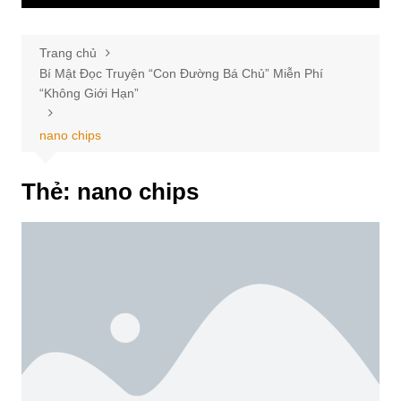
Trang chủ
Bí Mật Đọc Truyện “Con Đường Bá Chủ” Miễn Phí
“Không Giới Hạn”
nano chips
Thẻ:
nano chips