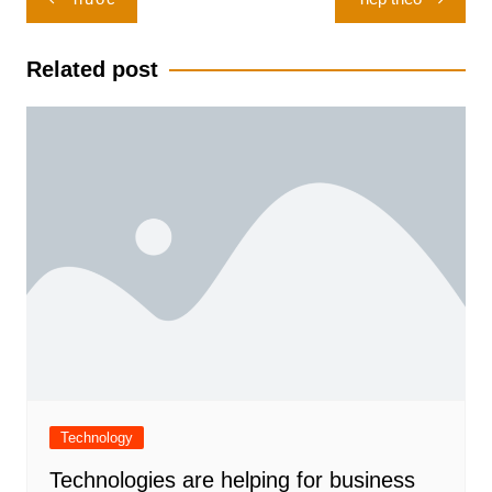
hướng
bài
Related post
viết
Technology
Technologies are helping for business