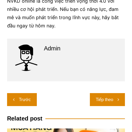
NVKD online là công việc triển vọng thời 4.0 với
nhiều cơ hội phát triển. Nếu bạn có năng lực, đam
mê và muốn phát triển trong lĩnh vực này, hãy bắt
đầu ngay từ hôm nay.
Admin
Điều
Trước
Tiếp theo
hướng
bài
Related post
viết