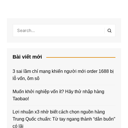
Bài viết mới
3 sai lầm chí mạng khiến người mới order 1688 bị
lỗ vốn, ôm sô
Muốn khởi nghiệp vốn ít? Hãy thử nhập hàng
Taobao!
Lợi nhuận x3 nhờ biết cách chọn nguồn hàng
Trung Quốc chuẩn: Từ tay ngang thành “dân buôn”
có lãi