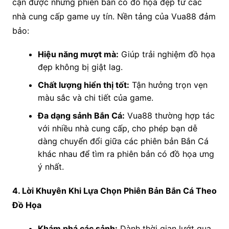
cận được những phiên bản có đồ họa đẹp từ các
nhà cung cấp game uy tín. Nền tảng của Vua88 đảm
bảo:
Hiệu năng mượt mà:
Giúp trải nghiệm đồ họa
đẹp không bị giật lag.
Chất lượng hiển thị tốt:
Tận hưởng trọn vẹn
màu sắc và chi tiết của game.
Đa dạng sảnh Bắn Cá:
Vua88 thường hợp tác
với nhiều nhà cung cấp, cho phép bạn dễ
dàng chuyển đổi giữa các phiên bản Bắn Cá
khác nhau để tìm ra phiên bản có đồ họa ưng
ý nhất.
4. Lời Khuyên Khi Lựa Chọn Phiên Bản Bắn Cá Theo
Đồ Họa
Khám phá các sảnh:
Dành thời gian lướt qua