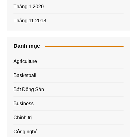
Tháng 1 2020
Tháng 11 2018
Danh mục
Agriculture
Basketball
Bất Động Sản
Business
Chính trị
Công nghệ