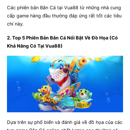
Các phiên bản Bắn Cá tại Vua88 từ những nhà cung
cấp game hàng đầu thường đáp ứng rất tốt các tiêu
chí này.
2. Top 5 Phiên Bản Bắn Cá Nổi Bật Về Đồ Họa (Có
Khả Năng Có Tại Vua88)
Dựa trên sự phổ biến và đánh giá về đồ họa của các