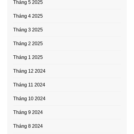
Tháng 5 2025
Tháng 4 2025
Tháng 3 2025
Tháng 2 2025
Tháng 1 2025
Tháng 12 2024
Tháng 11 2024
Tháng 10 2024
Tháng 9 2024
Tháng 8 2024