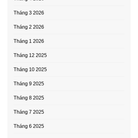
Tháng 3 2026
Tháng 2 2026
Tháng 1 2026
Tháng 12 2025
Tháng 10 2025
Tháng 9 2025
Tháng 8 2025
Tháng 7 2025
Tháng 6 2025