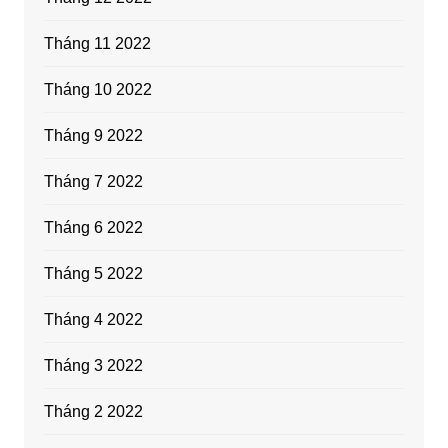
Tháng 11 2022
Tháng 10 2022
Tháng 9 2022
Tháng 7 2022
Tháng 6 2022
Tháng 5 2022
Tháng 4 2022
Tháng 3 2022
Tháng 2 2022