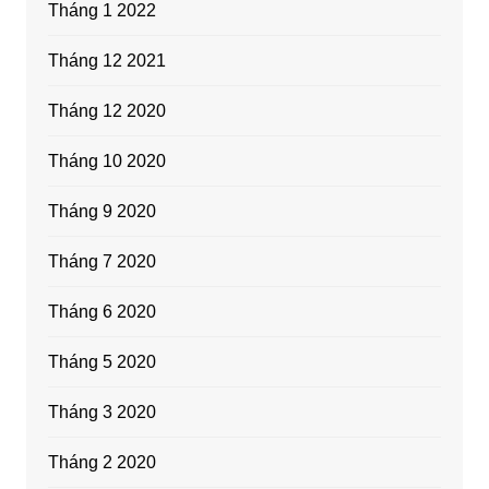
Tháng 1 2022
Tháng 12 2021
Tháng 12 2020
Tháng 10 2020
Tháng 9 2020
Tháng 7 2020
Tháng 6 2020
Tháng 5 2020
Tháng 3 2020
Tháng 2 2020