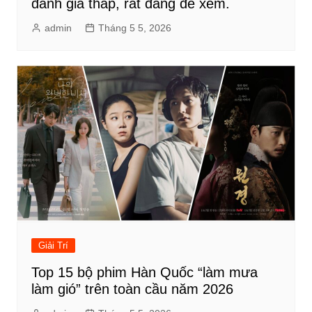
đánh giá thấp, rất đáng để xem.
admin
Tháng 5 5, 2026
Giải Trí
Top 15 bộ phim Hàn Quốc “làm mưa
làm gió” trên toàn cầu năm 2026