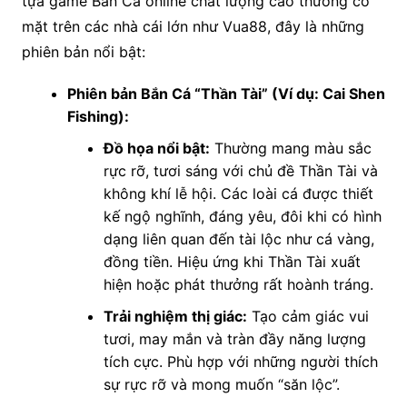
tựa game Bắn Cá online chất lượng cao thường có
mặt trên các nhà cái lớn như Vua88, đây là những
phiên bản nổi bật:
Phiên bản Bắn Cá “Thần Tài” (Ví dụ: Cai Shen
Fishing):
Đồ họa nổi bật:
Thường mang màu sắc
rực rỡ, tươi sáng với chủ đề Thần Tài và
không khí lễ hội. Các loài cá được thiết
kế ngộ nghĩnh, đáng yêu, đôi khi có hình
dạng liên quan đến tài lộc như cá vàng,
đồng tiền. Hiệu ứng khi Thần Tài xuất
hiện hoặc phát thưởng rất hoành tráng.
Trải nghiệm thị giác:
Tạo cảm giác vui
tươi, may mắn và tràn đầy năng lượng
tích cực. Phù hợp với những người thích
sự rực rỡ và mong muốn “săn lộc”.