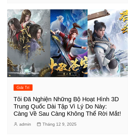
Giải Trí
Tôi Đã Nghiện Những Bộ Hoạt Hình 3D
Trung Quốc Dài Tập Vì Lý Do Này:
Càng Về Sau Càng Không Thể Rời Mắt!
admin
Tháng 12 9, 2025