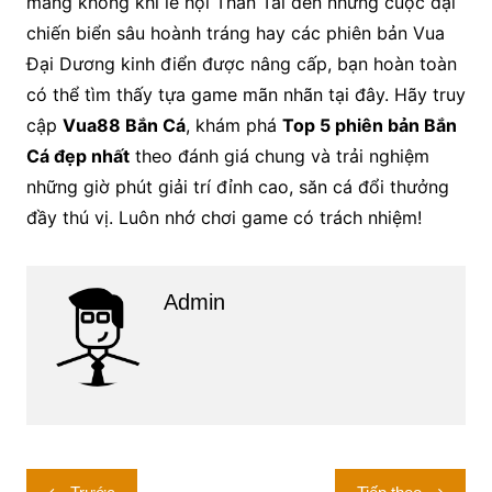
mang không khí lễ hội Thần Tài đến những cuộc đại
chiến biển sâu hoành tráng hay các phiên bản Vua
Đại Dương kinh điển được nâng cấp, bạn hoàn toàn
có thể tìm thấy tựa game mãn nhãn tại đây. Hãy truy
cập
Vua88 Bắn Cá
, khám phá
Top 5 phiên bản Bắn
Cá đẹp nhất
theo đánh giá chung và trải nghiệm
những giờ phút giải trí đỉnh cao, săn cá đổi thưởng
đầy thú vị. Luôn nhớ chơi game có trách nhiệm!
Admin
Điều