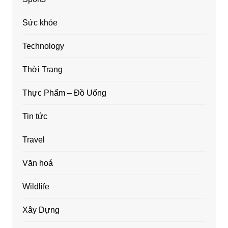
Sức khỏe
Technology
Thời Trang
Thực Phẩm – Đồ Uống
Tin tức
Travel
Văn hoá
Wildlife
Xây Dựng