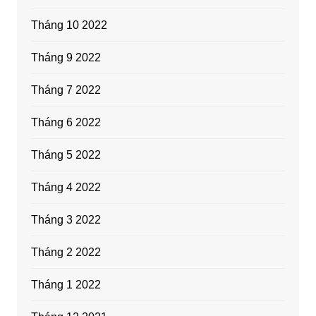
Tháng 10 2022
Tháng 9 2022
Tháng 7 2022
Tháng 6 2022
Tháng 5 2022
Tháng 4 2022
Tháng 3 2022
Tháng 2 2022
Tháng 1 2022