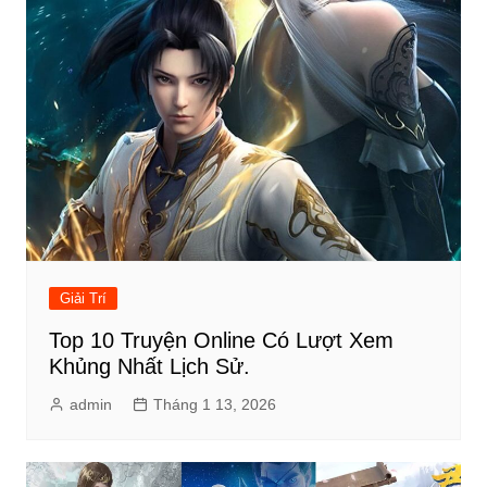
Giải Trí
Top 10 Truyện Online Có Lượt Xem
Khủng Nhất Lịch Sử.
admin
Tháng 1 13, 2026