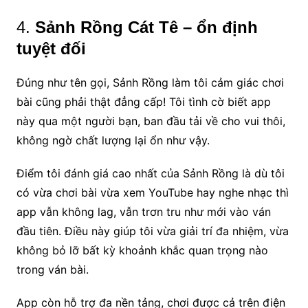
4.
Sảnh Rồng Cát Tê – ổn định
tuyệt đối
Đúng như tên gọi, Sảnh Rồng làm tôi cảm giác chơi
bài cũng phải thật đẳng cấp! Tôi tình cờ biết app
này qua một người bạn, ban đầu tải về cho vui thôi,
không ngờ chất lượng lại ổn như vậy.
Điểm tôi đánh giá cao nhất của Sảnh Rồng là dù tôi
có vừa chơi bài vừa xem YouTube hay nghe nhạc thì
app vẫn không lag, vẫn trơn tru như mới vào ván
đầu tiên. Điều này giúp tôi vừa giải trí đa nhiệm, vừa
không bỏ lỡ bất kỳ khoảnh khắc quan trọng nào
trong ván bài.
App còn hỗ trợ đa nền tảng, chơi được cả trên điện