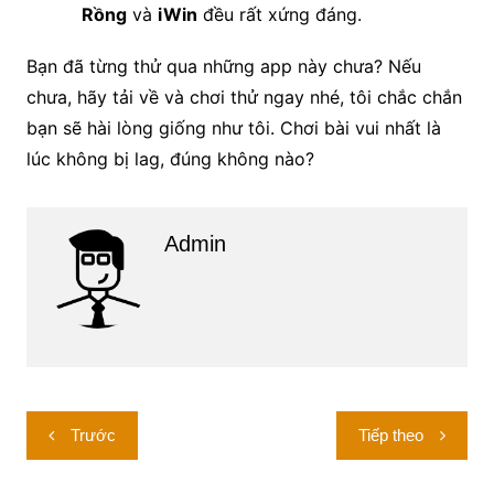
Rồng
và
iWin
đều rất xứng đáng.
Bạn đã từng thử qua những app này chưa? Nếu
chưa, hãy tải về và chơi thử ngay nhé, tôi chắc chắn
bạn sẽ hài lòng giống như tôi. Chơi bài vui nhất là
lúc không bị lag, đúng không nào?
Admin
Điều
Trước
Tiếp theo
hướng