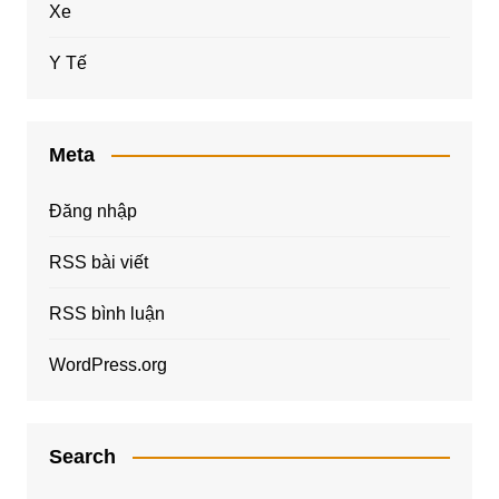
Xe
Y Tế
Meta
Đăng nhập
RSS bài viết
RSS bình luận
WordPress.org
Search