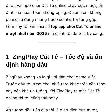
được vài app chơi Cát Tê online chạy cực mượt, ổn
định mà hoàn toàn không bị lag. Để anh em không
phải chịu đựng những bức xúc như tôi từng gặp,
hôm nay tôi xin chia sẻ
top app chơi Cát Tê online
mượt nhất năm 2025
mà chính tôi đã test kỹ càng.
1.
ZingPlay Cát Tê – Tốc độ và ổn
định hàng đầu
ZingPlay không xa lạ gì với dân chơi game Việt.
Trước đây tôi từng chơi nhiều trò khác trên nền tảng
này nên khá tin tưởng. Khi ZingPlay ra mắt Cát Tê
online thì tôi cũng thử ngay.
Ấn tượng đầu tiên của tôi là giao diện cực mượt,