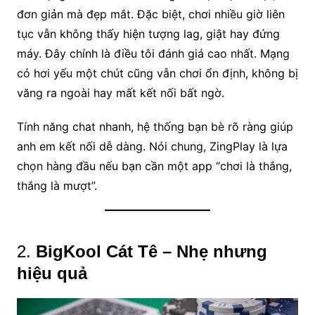
đơn giản mà đẹp mắt. Đặc biệt, chơi nhiều giờ liên
tục vẫn không thấy hiện tượng lag, giật hay đứng
máy. Đây chính là điều tôi đánh giá cao nhất. Mạng
có hơi yếu một chút cũng vẫn chơi ổn định, không bị
văng ra ngoài hay mất kết nối bất ngờ.
Tính năng chat nhanh, hệ thống bạn bè rõ ràng giúp
anh em kết nối dễ dàng. Nói chung, ZingPlay là lựa
chọn hàng đầu nếu bạn cần một app “chơi là thắng,
thắng là mượt”.
2.
BigKool Cát Tê – Nhẹ nhưng
hiệu quả