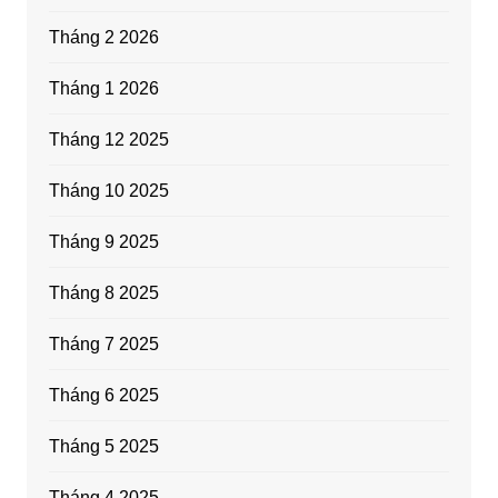
Tháng 2 2026
Tháng 1 2026
Tháng 12 2025
Tháng 10 2025
Tháng 9 2025
Tháng 8 2025
Tháng 7 2025
Tháng 6 2025
Tháng 5 2025
Tháng 4 2025