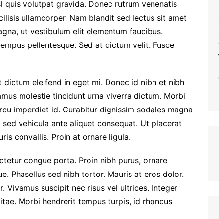
sl quis volutpat gravida. Donec rutrum venenatis
ilisis ullamcorper. Nam blandit sed lectus sit amet
agna, ut vestibulum elit elementum faucibus.
empus pellentesque. Sed at dictum velit. Fusce
st dictum eleifend in eget mi. Donec id nibh et nibh
vamus molestie tincidunt urna viverra dictum. Morbi
rcu imperdiet id. Curabitur dignissim sodales magna
 sed vehicula ante aliquet consequat. Ut placerat
is convallis. Proin at ornare ligula.
ctetur congue porta. Proin nibh purus, ornare
e. Phasellus sed nibh tortor. Mauris at eros dolor.
r. Vivamus suscipit nec risus vel ultrices. Integer
vitae. Morbi hendrerit tempus turpis, id rhoncus