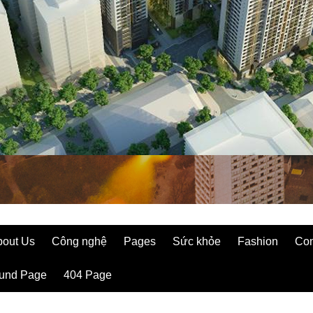
bout Us
Công nghệ
Pages
Sức khỏe
Fashion
Con
ound Page
404 Page