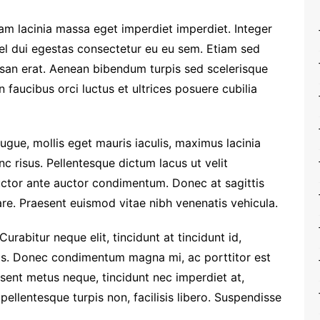
tiam lacinia massa eget imperdiet imperdiet. Integer
vel dui egestas consectetur eu eu sem. Etiam sed
an erat. Aenean bibendum turpis sed scelerisque
 faucibus orci luctus et ultrices posuere cubilia
ugue, mollis eget mauris iaculis, maximus lacinia
c risus. Pellentesque dictum lacus ut velit
uctor ante auctor condimentum. Donec at sagittis
nare. Praesent euismod vitae nibh venenatis vehicula.
 Curabitur neque elit, tincidunt at tincidunt id,
s. Donec condimentum magna mi, ac porttitor est
esent metus neque, tincidunt nec imperdiet at,
 pellentesque turpis non, facilisis libero. Suspendisse