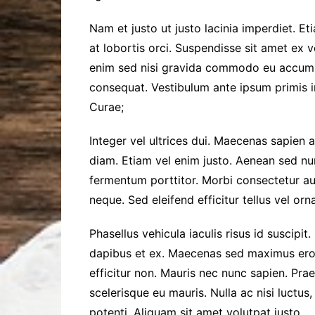
Nam et justo ut justo lacinia imperdiet. E
at lobortis orci. Suspendisse sit amet ex 
enim sed nisi gravida commodo eu accums
consequat. Vestibulum ante ipsum primis in
Curae;
Integer vel ultrices dui. Maecenas sapien a
diam. Etiam vel enim justo. Aenean sed nun
fermentum porttitor. Morbi consectetur a
neque. Sed eleifend efficitur tellus vel or
Phasellus vehicula iaculis risus id suscipit.
dapibus et ex. Maecenas sed maximus ero
efficitur non. Mauris nec nunc sapien. Pra
scelerisque eu mauris. Nulla ac nisi luctus,
potenti. Aliquam sit amet volutpat justo.