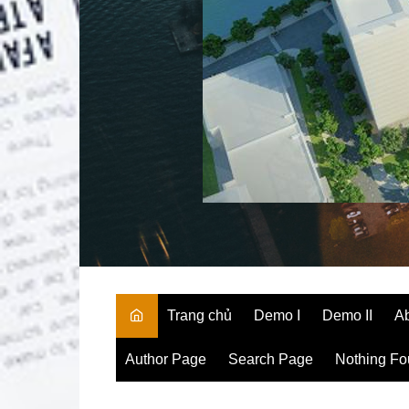
Trang chủ
Demo I
Demo II
A
Author Page
Search Page
Nothing F