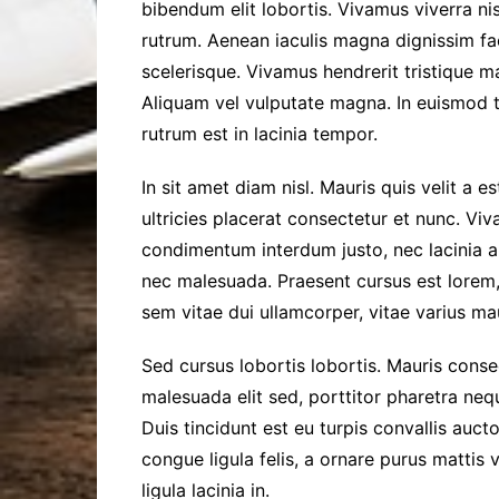
bibendum elit lobortis. Vivamus viverra ni
rutrum. Aenean iaculis magna dignissim fac
scelerisque. Vivamus hendrerit tristique m
Aliquam vel vulputate magna. In euismod t
rutrum est in lacinia tempor.
In sit amet diam nisl. Mauris quis velit a e
ultricies placerat consectetur et nunc. Vi
condimentum interdum justo, nec lacinia a
nec malesuada. Praesent cursus est lorem,
sem vitae dui ullamcorper, vitae varius maur
Sed cursus lobortis lobortis. Mauris conse
malesuada elit sed, porttitor pharetra nequ
Duis tincidunt est eu turpis convallis aucto
congue ligula felis, a ornare purus mattis 
ligula lacinia in.