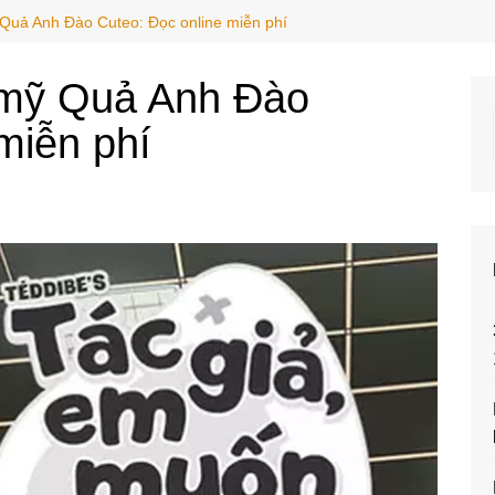
Quả Anh Đào Cuteo: Đọc online miễn phí
 mỹ Quả Anh Đào
miễn phí