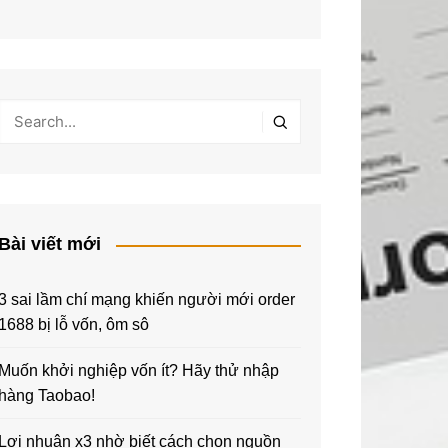
Bài viết mới
3 sai lầm chí mạng khiến người mới order
1688 bị lỗ vốn, ôm sô
Muốn khởi nghiệp vốn ít? Hãy thử nhập
hàng Taobao!
Lợi nhuận x3 nhờ biết cách chọn nguồn