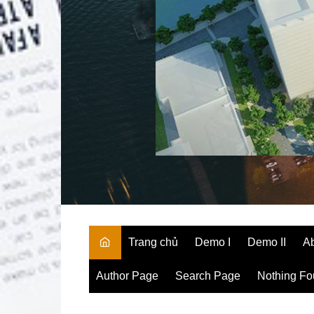
Trang chủ
Demo I
Demo II
A
Author Page
Search Page
Nothing F