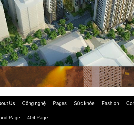
bout Us
Công nghệ
Pages
Sức khỏe
Fashion
Con
ound Page
404 Page